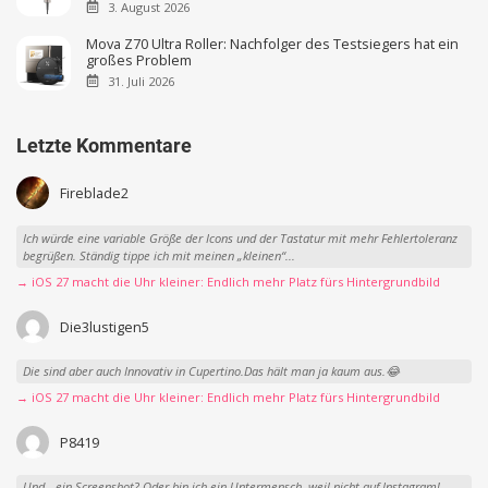
3. August 2026
Mova Z70 Ultra Roller: Nachfolger des Testsiegers hat ein
großes Problem
31. Juli 2026
Letzte Kommentare
Fireblade2
Ich würde eine variable Größe der Icons und der Tastatur mit mehr Fehlertoleranz
begrüßen. Ständig tippe ich mit meinen „kleinen“...
→ iOS 27 macht die Uhr kleiner: Endlich mehr Platz fürs Hintergrundbild
Die3lustigen5
Die sind aber auch Innovativ in Cupertino.Das hält man ja kaum aus.😂
→ iOS 27 macht die Uhr kleiner: Endlich mehr Platz fürs Hintergrundbild
P8419
Und - ein Screenshot? Oder bin ich ein Untermensch, weil nicht auf Instagram!