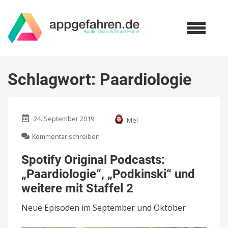
Schlagwort:
Paardiologie
24. September 2019
Mel
zu
Kommentar schreiben
Spotify
Original
Spotify Original Podcasts:
Podcasts:
„Paardiologie“, „Podkinski“ und
„Paardiologie“,
„Podkinski“
weitere mit Staffel 2
und
weitere
Neue Episoden im September und Oktober
mit
Staffel