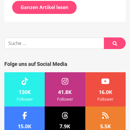
Ganzen Artikel lesen
Suche
nach:
Suche
Folge uns auf Social Media
130K
41.8K
16.0K
Follower
Follower
Follower
15.0K
7.9K
5.5K