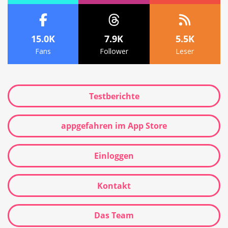
15.0K
7.9K
5.5K
Fans
Follower
Leser
Testberichte
appgefahren im App Store
Einloggen
Kontakt
Das Team