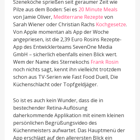
Szeneköche sprießen seit geraumer Zeit wie
Pilze aus dem Boden: Sei es
20 Minute Meals
von Jamie Oliver,
Mediterrane Rezepte
von
Sarah Wiener oder Christian Rachs
Kochgesetze
.
Von Apple momentan als App der Woche
angepriesen, ist die 2,39 Euro Rosins Rezepte-
App des Entwicklerteams SevenOne Media
GmbH – sicherlich ebenfalls einen Blick wert.
Wem der Name des Sternekochs
Frank Rosin
noch nichts sagt, kennt ihn vielleicht trotzdem
schon aus TV-Serien wie Fast Food Duell, Die
Küchenschlacht oder Topfgeldjäger.
So ist es auch kein Wunder, dass die in
bestechender Retina-Auflösung
daherkommende Applikation mit einem kleinen
persönlichen Begrüßungsvideo des
Küchenmeisters aufwartet. Das Hauptmenü der
App erschlägt auf den allerersten Blick ein