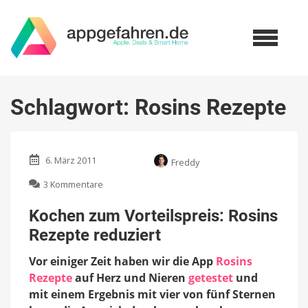
Schlagwort:
Rosins Rezepte
6. März 2011
Freddy
zu
3 Kommentare
Kochen
zum
Kochen zum Vorteilspreis: Rosins
Vorteilspreis:
Rezepte reduziert
Rosins
Rezepte
Vor einiger Zeit haben wir die App
Rosins
reduziert
Rezepte
auf Herz und Nieren
getestet
und
mit einem Ergebnis mit vier von fünf Sternen