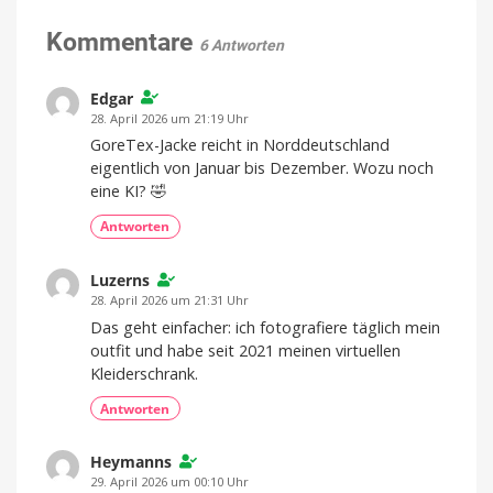
zum
ein
Entdecken
Kommentare
Ab
6 Antworten
sofort
und
in
Version
Genießen
2026.7.2
integriert
Edgar
Sammlung
organisieren
28. April 2026 um 21:19 Uhr
und
Geschmäcker
festhalten
GoreTex-Jacke reicht in Norddeutschland
eigentlich von Januar bis Dezember. Wozu noch
eine KI? 🤣
Antworten
Luzerns
28. April 2026 um 21:31 Uhr
Das geht einfacher: ich fotografiere täglich mein
outfit und habe seit 2021 meinen virtuellen
Kleiderschrank.
Antworten
Heymanns
29. April 2026 um 00:10 Uhr