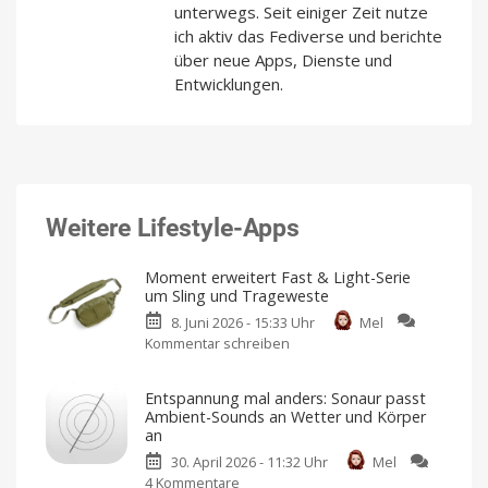
unterwegs. Seit einiger Zeit nutze
ich aktiv das Fediverse und berichte
über neue Apps, Dienste und
Entwicklungen.
Weitere Lifestyle-Apps
Moment erweitert Fast & Light-Serie
um Sling und Trageweste
8. Juni 2026 - 15:33 Uhr
Mel
Kommentar schreiben
zu
Moment
erweitert
Entspannung mal anders: Sonaur passt
Fast
Ambient-Sounds an Wetter und Körper
&
an
Light-
30. April 2026 - 11:32 Uhr
Mel
Serie
4 Kommentare
zu
um