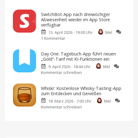
Entspannung
Sling
mal
und
SwitchBot-App nach dreiwöchiger
anders:
Trageweste
Abwesenheit wieder im App Store
Sonaur
Ab
verfügbar
sofort
passt
auch
13. April 2026 - 19:00 Uhr
Mel
bei
Ambient-
Amazon
1 Kommentar
zu
erhältlich
Sounds
SwitchBot-
an
App
Wetter
Day One: Tagebuch-App führt neuen
nach
und
„Gold“-Tarif mit KI-Funktionen ein
dreiwöchiger
Körper
9. April 2026 - 18:44 Uhr
Mel
Abwesenheit
an
Kommentar schreiben
zu
wieder
Wetter,
Ort,
Day
im
Bewegungsdaten
und
One:
App
Herzfrequenz
Whiskr: Kostenlose Whisky-Tasting-App
Tagebuch-
kreieren
Store
Soundtrack
zum Entdecken und Genießen
App
verfügbar
18. März 2026 - 7:00 Uhr
Mel
führt
Hintergründe
bleiben
Kommentar schreiben
zu
neuen
weiter
unklar
Whiskr:
„Gold“-
Kostenlose
Tarif
Whisky-
mit
Tasting-
KI-
App
Funktionen