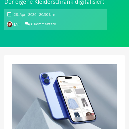
Der eigene Kleiderschrank digitalisiert
28. April 2026 - 20:30 Uhr
zu
6 Kommentare
Mel
Stilomat:
KI-
basierte
App
liefert
Outfit-
Vorschläge
passend
zum
Wetter