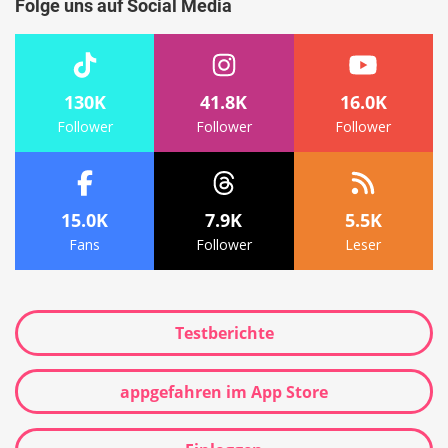
Folge uns auf Social Media
130K
41.8K
16.0K
Follower
Follower
Follower
15.0K
7.9K
5.5K
Fans
Follower
Leser
Testberichte
appgefahren im App Store