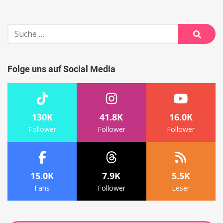
Suche
nach:
Suche
Folge uns auf Social Media
130K
41.8K
16.0K
Follower
Follower
Follower
15.0K
7.9K
5.5K
Fans
Follower
Leser