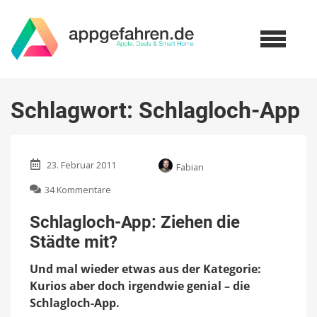
Schlagwort:
Schlagloch-App
23. Februar 2011
Fabian
zu
34 Kommentare
Schlagloch-
App:
Schlagloch-App: Ziehen die
Ziehen
Städte mit?
die
Städte
Und mal wieder etwas aus der Kategorie:
mit?
Kurios aber doch irgendwie genial – die
Schlagloch-App.