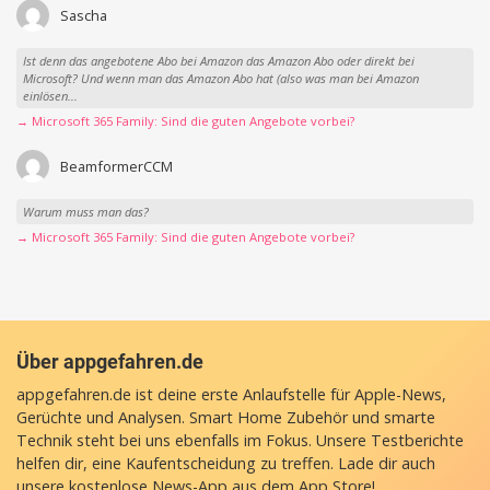
Sascha
Ist denn das angebotene Abo bei Amazon das Amazon Abo oder direkt bei
Microsoft? Und wenn man das Amazon Abo hat (also was man bei Amazon
einlösen...
→ Microsoft 365 Family: Sind die guten Angebote vorbei?
BeamformerCCM
Warum muss man das?
→ Microsoft 365 Family: Sind die guten Angebote vorbei?
Über appgefahren.de
appgefahren.de ist deine erste Anlaufstelle für Apple-News,
Gerüchte und Analysen. Smart Home Zubehör und smarte
Technik steht bei uns ebenfalls im Fokus. Unsere Testberichte
helfen dir, eine Kaufentscheidung zu treffen. Lade dir auch
unsere
kostenlose News-App
aus dem App Store!