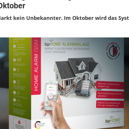
GSM:
Oktober
Neue
Alarmanlage
rkt kein Unbekannter. Im Oktober wird das Sys
für
Einsteiger
mit
Mobilfunkanbindung
startet
im
Oktober