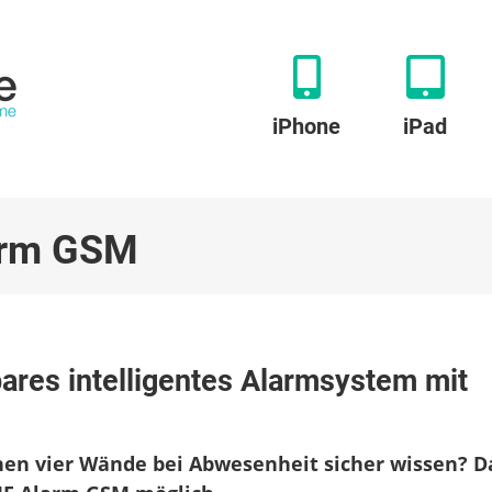
iPhone
iPad
arm GSM
res intelligentes Alarmsystem mit
ares
es
nen vier Wände bei Abwesenheit sicher wissen? D
tem