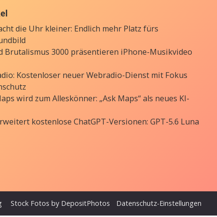
kel
cht die Uhr kleiner: Endlich mehr Platz fürs
undbild
d Brutalismus 3000 präsentieren iPhone-Musikvideo
Radio: Kostenloser neuer Webradio-Dienst mit Fokus
nschutz
aps wird zum Alleskönner: „Ask Maps“ als neues KI-
rweitert kostenlose ChatGPT-Versionen: GPT-5.6 Luna
g
Stock Fotos by DepositPhotos
Datenschutz-Einstellungen