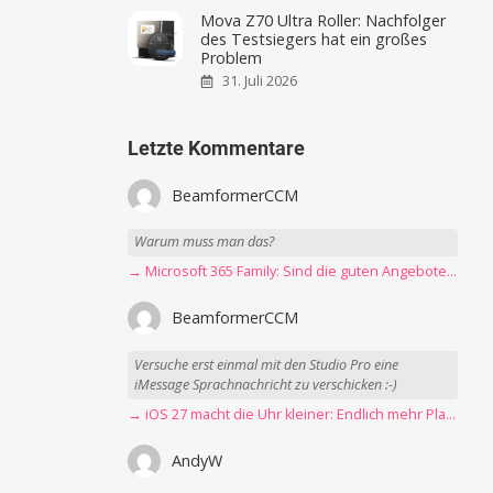
Mova Z70 Ultra Roller: Nachfolger
des Testsiegers hat ein großes
Problem
31. Juli 2026
Letzte Kommentare
BeamformerCCM
Warum muss man das?
→ Microsoft 365 Family: Sind die guten Angebote vorbei?
BeamformerCCM
Versuche erst einmal mit den Studio Pro eine
iMessage Sprachnachricht zu verschicken :-)
→ iOS 27 macht die Uhr kleiner: Endlich mehr Platz fürs Hintergrundbild
AndyW