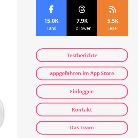
15.0K
7.9K
5.5K
Fans
Follower
Leser
Testberichte
appgefahren im App Store
Einloggen
Kontakt
Das Team