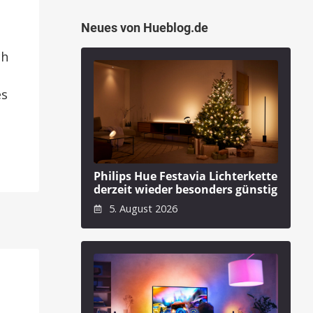
Neues von Hueblog.de
ch
es
Philips Hue Festavia Lichterkette
derzeit wieder besonders günstig
5. August 2026