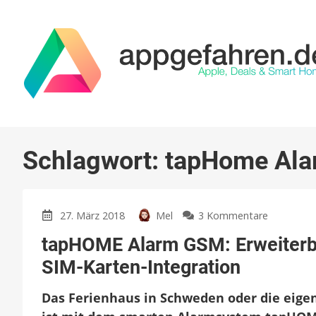
Schlagwort:
tapHome Al
zu
27. März 2018
Mel
3 Kommentare
tapHOME
tapHOME Alarm GSM: Erweiterba
Alarm
GSM:
SIM-Karten-Integration
Erweiterb
intelligent
Das Ferienhaus in Schweden oder die eige
Alarmsys