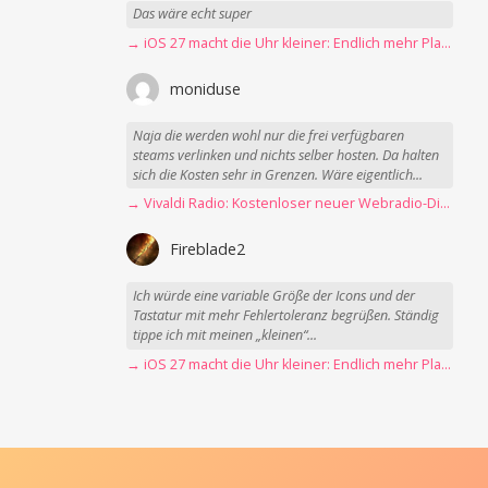
Das wäre echt super
→ iOS 27 macht die Uhr kleiner: Endlich mehr Platz fürs Hintergrundbild
moniduse
Naja die werden wohl nur die frei verfügbaren
steams verlinken und nichts selber hosten. Da halten
sich die Kosten sehr in Grenzen. Wäre eigentlich...
→ Vivaldi Radio: Kostenloser neuer Webradio-Dienst mit Fokus auf Datenschutz
Fireblade2
Ich würde eine variable Größe der Icons und der
Tastatur mit mehr Fehlertoleranz begrüßen. Ständig
tippe ich mit meinen „kleinen“...
→ iOS 27 macht die Uhr kleiner: Endlich mehr Platz fürs Hintergrundbild