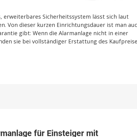
 erweiterbares Sicherheitssystem lässt sich laut
ten. Von dieser kurzen Einrichtungsdauer ist man au
rantie gibt: Wenn die Alarmanlage nicht in einer
den sie bei vollständiger Erstattung des Kaufpreis
zu
e
tapHome
anlage für Einsteiger mit
Alarm