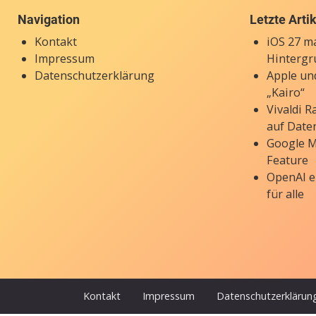
Navigation
Letzte Arti
Kontakt
iOS 27 ma
Impressum
Hintergr
Datenschutzerklärung
Apple un
„Kairo“
Vivaldi 
auf Date
Google M
Feature
OpenAI e
für alle
Kontakt
Impressum
Datenschutzerklärun