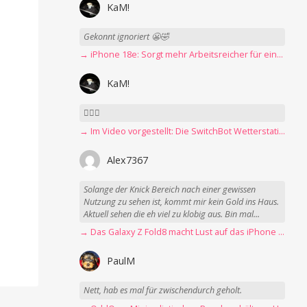
KaM!
Gekonnt ignoriert 😬🤣
→ iPhone 18e: Sorgt mehr Arbeitsreicher für eine Preiserhöhung?
KaM!
👍🏻🤣
→ Im Video vorgestellt: Die SwitchBot Wetterstation mit E-Ink-Display
Alex7367
Solange der Knick Bereich nach einer gewissen
Nutzung zu sehen ist, kommt mir kein Gold ins Haus.
Aktuell sehen die eh viel zu klobig aus. Bin mal...
→ Das Galaxy Z Fold8 macht Lust auf das iPhone Ultra
PaulM
Nett, hab es mal für zwischendurch geholt.