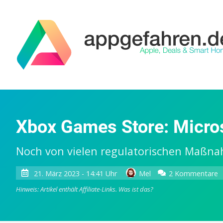
Xbox Games Store: Micros
Noch von vielen regulatorischen Maßn
z
21. März 2023 - 14:41 Uhr
Mel
2 Kommentare
X
Hinweis: Artikel enthält Affiliate-Links.
Was ist das?
G
S
M