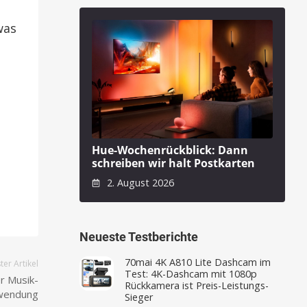
was
Hue-Wochenrückblick: Dann
schreiben wir halt Postkarten
2. August 2026
Neueste Testberichte
70mai 4K A810 Lite Dashcam im
er Artikel
Test: 4K-Dashcam mit 1080p
r Musik-
Rückkamera ist Preis-Leistungs-
wendung
Sieger