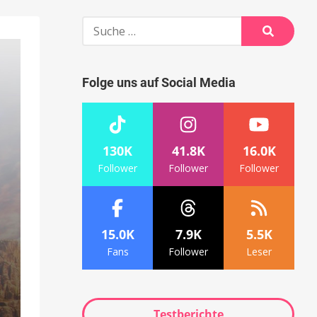
Suche
nach:
Suche
Folge uns auf Social Media
130K
41.8K
16.0K
Follower
Follower
Follower
15.0K
7.9K
5.5K
Fans
Follower
Leser
Testberichte