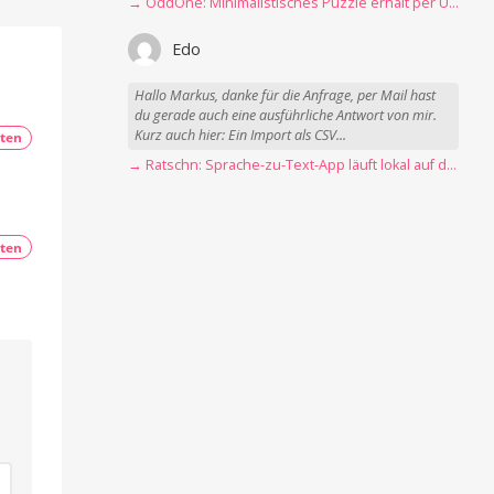
→ OddOne: Minimalistisches Puzzle erhält per Update 150 neue Level
Edo
Hallo Markus, danke für die Anfrage, per Mail hast
du gerade auch eine ausführliche Antwort von mir.
Kurz auch hier: Ein Import als CSV...
ten
→ Ratschn: Sprache-zu-Text-App läuft lokal auf dem Mac
ten