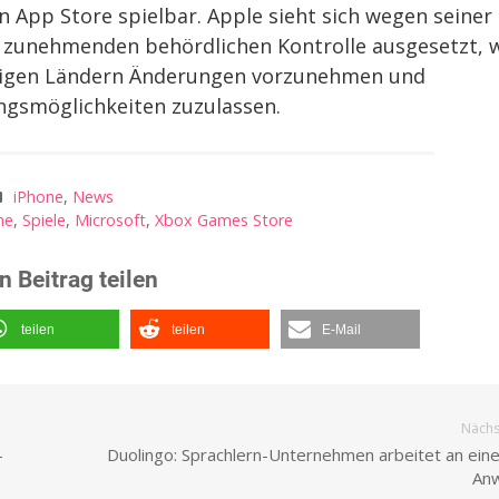
n App Store spielbar. Apple sieht sich wegen seiner
r zunehmenden behördlichen Kontrolle ausgesetzt, 
inigen Ländern Änderungen vorzunehmen und
ungsmöglichkeiten zuzulassen.
iPhone
,
News
ne
,
Spiele
,
Microsoft
,
Xbox Games Store
n Beitrag teilen
teilen
teilen
E-Mail
Nächst
-
Duolingo: Sprachlern-Unternehmen arbeitet an eine
An