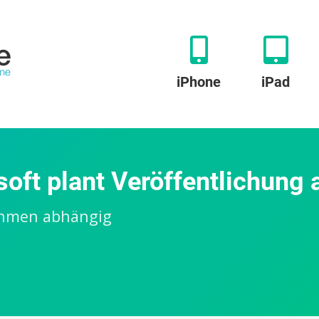
iPhone
iPad
oft plant Veröffentlichung
ahmen abhängig
u
box
ames
tore:
icrosoft