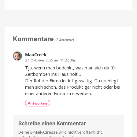
MagSafe-
auf
mehr
Powerbank
den
Kompatibel
mit
mit
Markt
Apple
Home
Qi2.2,
Preis
und
Schnellladen
Verfügbarkeit
noch
&
offen
USB-
Kommentare
1 Antwort
C-
Kabel
angeschaut
MauCreek
Mit
27. Oktober 2025 um 11:22 Uhr
10.000
mAh
Tja, wenn man bedenkt, was man aich da für
von
Lisen
Zeitbomben ins Haus holt…
Der Ruf der Firma leidet gewaltig. Da überlegt
man sich schon, das Produkt gar nicht oder bei
einer anderen Firma zu erwerben.
Antworten
Schreibe einen Kommentar
Deine E-Mail-Adresse wird nicht veröffentlicht.