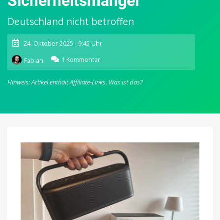
Sicherheitsmängel
Deutschland nicht betroffen
24. Oktober 2025 - 9:45 Uhr
zu
1 Kommentar
Fabian
Anker
startet
Hinweis: Artikel enthält Affiliate-Links.
Was ist das?
vierfachen
Produktrückruf
wegen
möglicher
Sicherheitsmängel