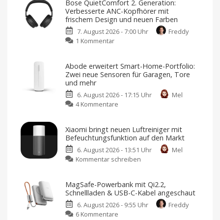
Bose QuietComfort 2. Generation:
ist
Verbesserte ANC-Kopfhörer mit
für
frischem Design und neuen Farben
die
7. August 2026 - 7:00 Uhr
Freddy
DJI
zu
1 Kommentar
Osmo
Bose
Pocket
QuietComfort
unabdingbar
Abode erweitert Smart-Home-Portfolio:
2.
Nutzt
Zwei neue Sensoren für Garagen, Tore
ihr
Generation:
die
und mehr
Gimbal-
Verbesserte
Kamera?
6. August 2026 - 17:15 Uhr
Mel
ANC-
zu
4 Kommentare
Kopfhörer
Abode
mit
erweitert
frischem
Xiaomi bringt neuen Luftreiniger mit
Smart-
Design
Befeuchtungsfunktion auf den Markt
Home-
und
6. August 2026 - 13:51 Uhr
Mel
Portfolio:
neuen
zu
Kommentar schreiben
Zwei
Farben
Xiaomi
neue
Jetzt
für
bringt
Sensoren
349,95
MagSafe-Powerbank mit Qi2.2,
Euro
neuen
für
vorbestellen
Schnellladen & USB-C-Kabel angeschaut
Luftreiniger
Garagen,
6. August 2026 - 9:55 Uhr
Freddy
mit
Tore
zu
6 Kommentare
Befeuchtungsfunktion
und