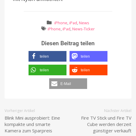
iPhone
,
iPad
,
News
iPhone
,
iPad
,
News-Ticker
Diesen Beitrag teilen
teilen
teilen
teilen
teilen
E-Mail
Vorheriger Artikel
Nächster Artikel
Blink Mini ausprobiert: Eine
Fire TV Stick und Fire TV
kompakte und smarte
Cube werden derzeit
Kamera zum Sparpreis
günstiger verkauft