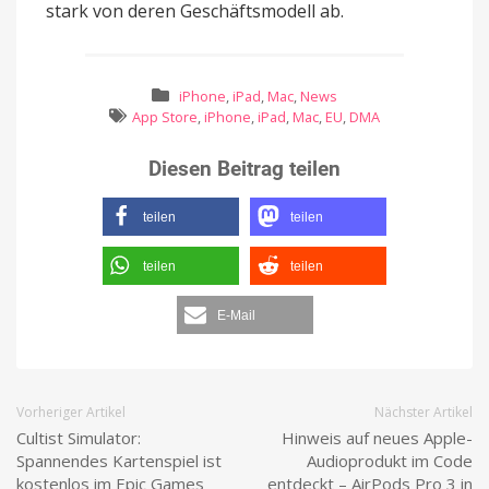
stark von deren Geschäftsmodell ab.
iPhone
,
iPad
,
Mac
,
News
App Store
,
iPhone
,
iPad
,
Mac
,
EU
,
DMA
Diesen Beitrag teilen
teilen
teilen
teilen
teilen
E-Mail
Vorheriger Artikel
Nächster Artikel
Cultist Simulator:
Hinweis auf neues Apple-
Spannendes Kartenspiel ist
Audioprodukt im Code
kostenlos im Epic Games
entdeckt – AirPods Pro 3 in