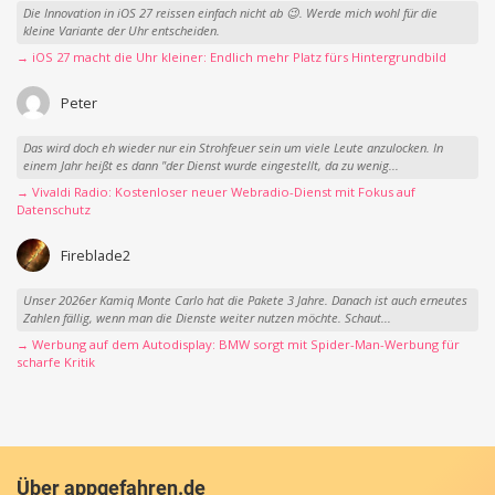
Die Innovation in iOS 27 reissen einfach nicht ab 😉. Werde mich wohl für die
kleine Variante der Uhr entscheiden.
→ iOS 27 macht die Uhr kleiner: Endlich mehr Platz fürs Hintergrundbild
Peter
Das wird doch eh wieder nur ein Strohfeuer sein um viele Leute anzulocken. In
einem Jahr heißt es dann "der Dienst wurde eingestellt, da zu wenig...
→ Vivaldi Radio: Kostenloser neuer Webradio-Dienst mit Fokus auf
Datenschutz
Fireblade2
Unser 2026er Kamiq Monte Carlo hat die Pakete 3 Jahre. Danach ist auch erneutes
Zahlen fällig, wenn man die Dienste weiter nutzen möchte. Schaut...
→ Werbung auf dem Autodisplay: BMW sorgt mit Spider-Man-Werbung für
scharfe Kritik
Über appgefahren.de