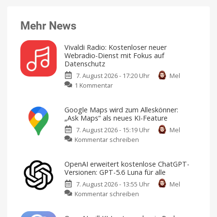
Mehr News
Vivaldi Radio: Kostenloser neuer
Webradio-Dienst mit Fokus auf
Datenschutz
7. August 2026 - 17:20 Uhr
Mel
zu
1 Kommentar
Vivaldi
Radio:
Google Maps wird zum Alleskönner:
Kostenloser
„Ask Maps“ als neues KI-Feature
neuer
7. August 2026 - 15:19 Uhr
Mel
Webradio-
zu
Kommentar schreiben
Dienst
Google
mit
Maps
Fokus
OpenAI erweitert kostenlose ChatGPT-
wird
auf
Versionen: GPT-5.6 Luna für alle
zum
Datenschutz
7. August 2026 - 13:55 Uhr
Mel
Alleskönner:
Keine
Werbung,
zu
Kommentar schreiben
„Ask
keine
Pop-
OpenAI
Maps“
Ups,
kein
erweitert
als
Tracking