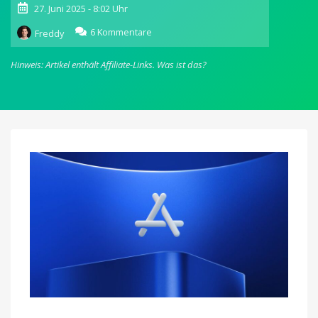
27. Juni 2025 - 8:02 Uhr
zu
6 Kommentare
Freddy
Apple
kündigt
Hinweis: Artikel enthält Affiliate-Links.
Was ist das?
umfassende
Änderungen
im
App
Store
an