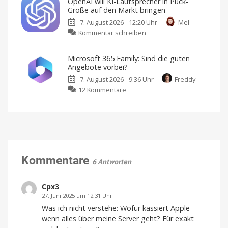
OpenAI will KI-Lautsprecher in Puck-
kostenlose
neues
Größe auf den Markt bringen
ChatGPT-
KI-
7. August 2026 - 12:20 Uhr
Mel
Versionen:
Feature
zu
Kommentar schreiben
GPT-
Reiseplanung
2.0:
OpenAI
5.6
Echtzeit-
Preise,
will
Luna
Verspätungen
Microsoft 365 Family: Sind die guten
und
KI-
für
mehr
Angebote vorbei?
Lautsprecher
alle
7. August 2026 - 9:36 Uhr
Freddy
in
Ab
sofort
zu
12 Kommentare
Puck-
unbegrenzte
Text-
Microsoft
Größe
Chats
365
auf
Family:
den
Sind
Markt
die
bringen
guten
Design
von
Angebote
Kommentare
Jony
6 Antworten
Ive
vorbei?
Große
Rabatte
Cpx3
gibt
es
27. Juni 2025 um 12:31 Uhr
nicht
mehr
Was ich nicht verstehe: Wofür kassiert Apple
wenn alles über meine Server geht? Für exakt