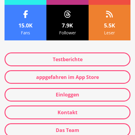
15.0K
7.9K
5.5K
Fans
Follower
Leser
Testberichte
appgefahren im App Store
Einloggen
Kontakt
Das Team