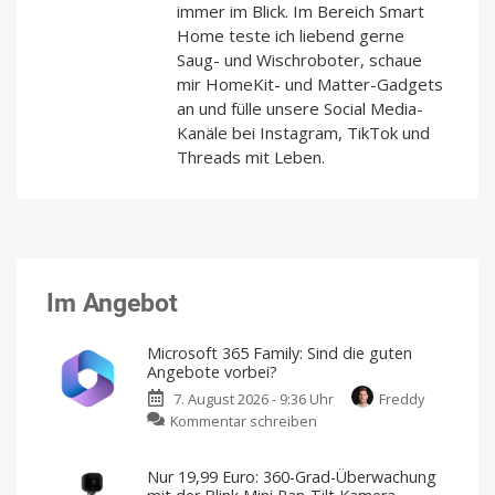
immer im Blick. Im Bereich Smart
Home teste ich liebend gerne
Saug- und Wischroboter, schaue
mir HomeKit- und Matter-Gadgets
an und fülle unsere Social Media-
Kanäle bei Instagram, TikTok und
Threads mit Leben.
Im Angebot
Microsoft 365 Family: Sind die guten
Angebote vorbei?
7. August 2026 - 9:36 Uhr
Freddy
zu
Kommentar schreiben
Microsoft
365
Nur 19,99 Euro: 360-Grad-Überwachung
Family: