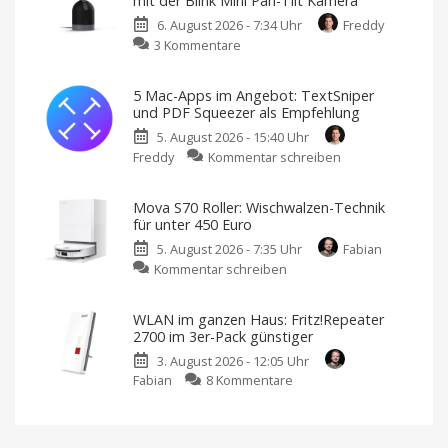
mit der Blink Mini Pan-Tilt Kamera
Sind
6. August 2026 - 7:34 Uhr
Freddy
die
zu
3 Kommentare
guten
Nur
Angebote
19,99
vorbei?
5 Mac-Apps im Angebot: TextSniper
Euro:
Große
und PDF Squeezer als Empfehlung
Rabatte
360-
gibt
es
5. August 2026 - 15:40 Uhr
Grad-
nicht
mehr
zu
Freddy
Kommentar schreiben
Überwachung
5
mit
Mac-
der
Mova S70 Roller: Wischwalzen-Technik
Apps
Blink
für unter 450 Euro
im
Mini
5. August 2026 - 7:35 Uhr
Fabian
Angebot:
Pan-
zu
Kommentar schreiben
TextSniper
Tilt
Mova
und
Kamera
S70
PDF
Kostet
WLAN im ganzen Haus: Fritz!Repeater
sonst
Roller:
Squeezer
39,99
2700 im 3er-Pack günstiger
Euro
Wischwalzen-
als
3. August 2026 - 12:05 Uhr
Technik
Empfehlung
zu
Fabian
8 Kommentare
für
Neue
Aktion
WLAN
unter
bei
BundleHunt
im
450
ganzen
Euro