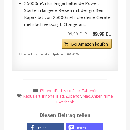
25000mAh für langanhaltende Power:
Starte in längere Reisen mit der großen
Kapazität von 25000mAh, die deine Geräte
mehrfach versorgt. Charge an...
89,99 EU
99,99 EUR
Bei Amazon kaufen
Affiliate-Link - letztes Update: 3.08.2026
iPhone
,
iPad
,
Mac
,
Sale
,
Zubehör
Reduziert
,
iPhone
,
iPad
,
Zubehör
,
Mac
,
Anker Prime
Pwerbank
Diesen Beitrag teilen
teilen
teilen