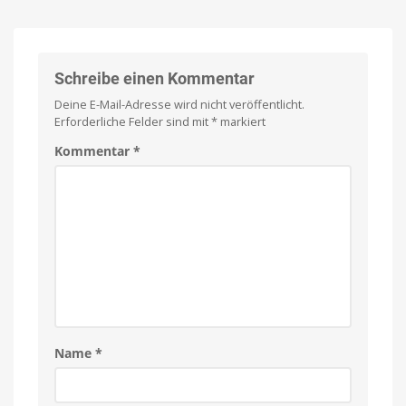
Haus:
Endlich
ein
Fritz!Repeater
ordentlicher
Preis
2700
im
3er-
Schreibe einen Kommentar
Pack
Deine E-Mail-Adresse wird nicht veröffentlicht.
günstiger
Erforderliche Felder sind mit
*
markiert
Kompatibel
mit
eurer
Kommentar
*
Fritz!Box
Name
*