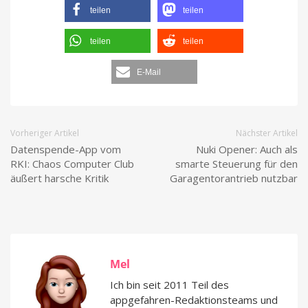
teilen
teilen
teilen
teilen
E-Mail
Vorheriger Artikel
Nächster Artikel
Datenspende-App vom
Nuki Opener: Auch als
RKI: Chaos Computer Club
smarte Steuerung für den
äußert harsche Kritik
Garagentorantrieb nutzbar
Mel
Ich bin seit 2011 Teil des
appgefahren-Redaktionsteams und