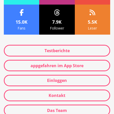
15.0K
7.9K
5.5K
Fans
Follower
Leser
Testberichte
appgefahren im App Store
Einloggen
Kontakt
Das Team