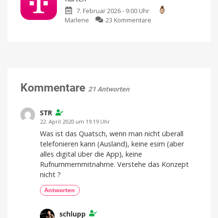
Live-
zu
20
7. Februar 2026 - 9:00 Uhr
Übersetzung
Freunde
anwerben
zu
Marlene
23 Kommentare
für
Telekom:
Anrufe
Preissteigerung
in
bei
den
MultiSIM-
USA
Karten
Funktioniert
unabhängig
Werden
vom
40
Endgerät
Prozent
Kommentare
21 Antworten
teurer
STR
22. April 2020 um 19:19 Uhr
Was ist das Quatsch, wenn man nicht überall
telefonieren kann (Ausland), keine esim (aber
alles digital über die App), keine
Rufnummernmitnahme. Verstehe das Konzept
nicht ?
Antworten
schlupp