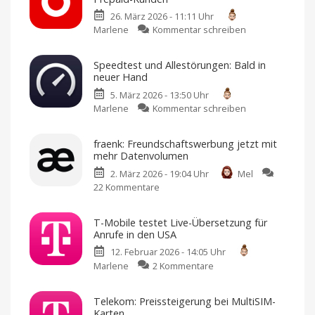
26. März 2026 - 11:11 Uhr
zu
Marlene
Kommentar schreiben
Vodafone:
Neue
Speedtest und Allestörungen: Bald in
Roaming-
neuer Hand
Tarife
5. März 2026 - 13:50 Uhr
für
zu
Marlene
Kommentar schreiben
Prepaid-
Speedtest
Kunden
und
Nutzbar
in
fraenk: Freundschaftswerbung jetzt mit
Allestörungen:
210
mehr Datenvolumen
Ländern
Bald
2. März 2026 - 19:04 Uhr
Mel
in
22 Kommentare
zu
neuer
fraenk:
Hand
Freundschaftswerbung
Geht
an
T-Mobile testet Live-Übersetzung für
jetzt
Accenture
Anrufe in den USA
mit
12. Februar 2026 - 14:05 Uhr
mehr
zu
Marlene
2 Kommentare
Datenvolumen
T-
5
GB
Mobile
pro
Telekom: Preissteigerung bei MultiSIM-
Empfehlung
testet
und
Karten
bis