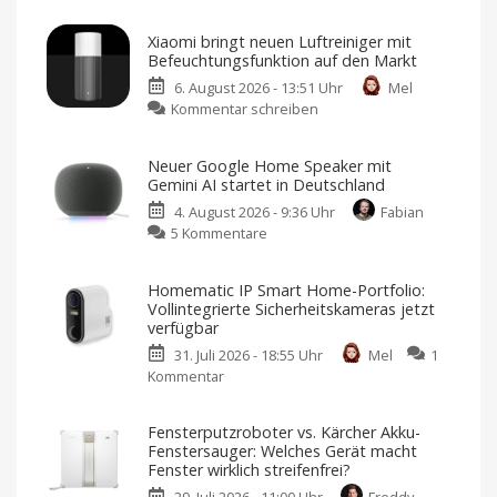
Abode
erweitert
Xiaomi bringt neuen Luftreiniger mit
Smart-
Befeuchtungsfunktion auf den Markt
Home-
6. August 2026 - 13:51 Uhr
Mel
Portfolio:
zu
Kommentar schreiben
Zwei
Xiaomi
neue
bringt
Sensoren
Neuer Google Home Speaker mit
neuen
für
Gemini AI startet in Deutschland
Luftreiniger
Garagen,
4. August 2026 - 9:36 Uhr
Fabian
mit
Tore
zu
5 Kommentare
Befeuchtungsfunktion
und
Neuer
auf
mehr
Google
den
Kompatibel
Homematic IP Smart Home-Portfolio:
mit
Home
Markt
Apple
Vollintegrierte Sicherheitskameras jetzt
Home
Speaker
Preis
verfügbar
und
mit
Verfügbarkeit
noch
31. Juli 2026 - 18:55 Uhr
Mel
1
Gemini
offen
Kommentar
zu
AI
Homematic
startet
IP
in
Fensterputzroboter vs. Kärcher Akku-
Smart
Deutschland
Fenstersauger: Welches Gerät macht
Home-
Ab
Fenster wirklich streifenfrei?
sofort
Portfolio:
für
119,99