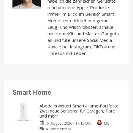
habe ich die zahlreichen Gerüchte
rund um neue Apple-Produkte
immer im Blick. Im Bereich Smart
Home teste ich liebend gerne
Saug- und Wischroboter, schaue
mir HomeKit- und Matter-Gadgets
an und fülle unsere Social Media-
Kanäle bei Instagram, TikTok und
Threads mit Leben.
Smart Home
Abode erweitert Smart-Home-Portfolio:
Zwei neue Sensoren für Garagen, Tore
und mehr
6. August 2026 - 17:15 Uhr
Mel
zu
4 Kommentare