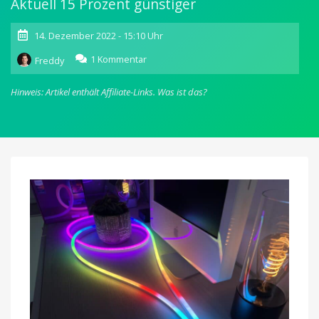
Aktuell 15 Prozent günstiger
14. Dezember 2022 - 15:10 Uhr
zu
1 Kommentar
Freddy
Govee
Neon
Hinweis: Artikel enthält Affiliate-Links.
Was ist das?
Lightstrip
jetzt
auch
mit
10
Meter
Länge
erhältlich