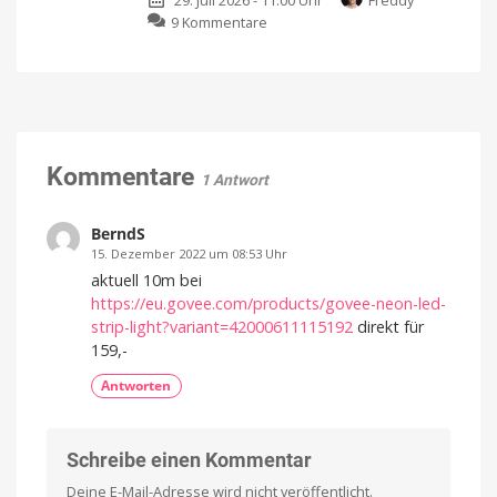
29. Juli 2026 - 11:00 Uhr
Freddy
Vollintegrierte
Euro
zu
9 Kommentare
erhältlich
Sicherheitskameras
Fensterputzroboter
jetzt
vs.
verfügbar
Kärcher
Eine
App
Akku-
für
alles
Fenstersauger:
Welches
Gerät
Kommentare
1 Antwort
macht
Fenster
wirklich
BerndS
streifenfrei?
15. Dezember 2022 um 08:53 Uhr
Ein
aktuell 10m bei
Vergleich
https://eu.govee.com/products/govee-neon-led-
strip-light?variant=42000611115192
direkt für
159,-
Antworten
Schreibe einen Kommentar
Deine E-Mail-Adresse wird nicht veröffentlicht.