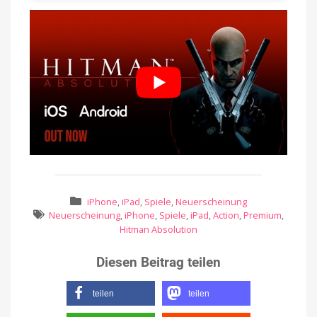
iPhone
,
iPad
,
Spiele
,
Neuerscheinung
Neuerscheinung
,
iPhone
,
Spiele
,
iPad
,
Action
,
Premium
,
Hitman Absolution
Diesen Beitrag teilen
teilen
teilen