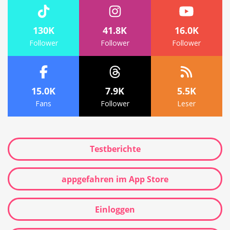
130K
41.8K
16.0K
Follower
Follower
Follower
15.0K
7.9K
5.5K
Fans
Follower
Leser
Testberichte
appgefahren im App Store
Einloggen