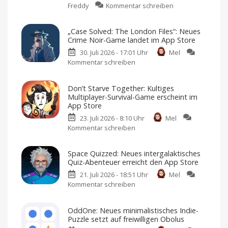
zu
Freddy
Kommentar schreiben
Madden
NFL
„Case Solved: The London Files“: Neues
27
Crime Noir-Game landet im App Store
landet
30. Juli 2026 - 17:01 Uhr
Mel
auf
Kommentar schreiben
zu
Apple
„Case
Arcade:
Solved:
Football-
Don’t Starve Together: Kultiges
The
Fans
Multiplayer-Survival-Game erscheint im
London
dürfen
App Store
Files“:
sich
23. Juli 2026 - 8:10 Uhr
Mel
Neues
freuen
Kommentar schreiben
zu
Crime
American
Football
Don’t
Noir-
für
iPhone
Starve
Game
und
Space Quizzed: Neues intergalaktisches
iPad
Together:
landet
Quiz-Abenteuer erreicht den App Store
Kultiges
im
21. Juli 2026 - 18:51 Uhr
Mel
Multiplayer-
App
Kommentar schreiben
zu
Survival-
Store
Space
Game
Premium-
Spiel
Quizzed:
erscheint
mit
OddOne: Neues minimalistisches Indie-
Einmalkauf
Neues
im
Puzzle setzt auf freiwilligen Obolus
intergalaktisches
App