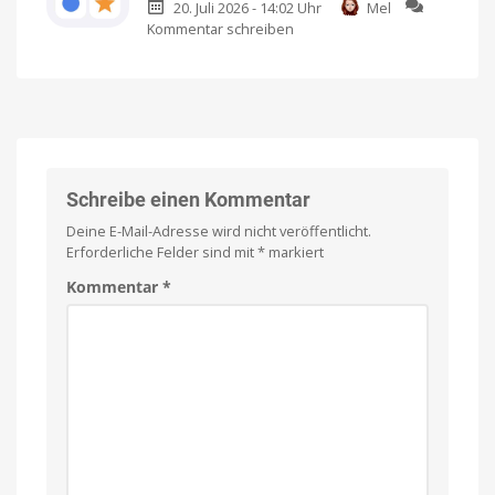
20. Juli 2026 - 14:02 Uhr
Mel
Quiz-
Store
Kommentar schreiben
zu
Abenteuer
Ich
habe
OddOne:
erreicht
es
bereits
Neues
den
angespielt
minimalistisches
App
Indie-
Store
Puzzle
Kostenlos
anspielen
setzt
und
per
auf
Einmalkauf
freischalten
freiwilligen
Schreibe einen Kommentar
Obolus
Deine E-Mail-Adresse wird nicht veröffentlicht.
Spielbar
auf
Erforderliche Felder sind mit
*
markiert
iPhones
und
iPads
Kommentar
*