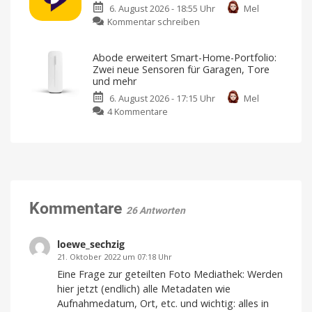
6. August 2026 - 18:55 Uhr
Mel
die
bringen
zu
Kommentar schreiben
guten
Design
von
Sunbird
Angebote
Jony
Ive
kehrt
vorbei?
Abode erweitert Smart-Home-Portfolio:
zurück:
Große
Zwei neue Sensoren für Garagen, Tore
Rabatte
iMessage
gibt
und mehr
es
für
nicht
mehr
6. August 2026 - 17:15 Uhr
Mel
Android
zu
4 Kommentare
wieder
Abode
im
erweitert
Google
Smart-
Play
Home-
Store
Portfolio:
Sicherheitsbedenken
führten
Zwei
damals
zum
neue
Kommentare
Rückzug
26 Antworten
Sensoren
für
Garagen,
loewe_sechzig
Tore
21. Oktober 2022 um 07:18 Uhr
und
Eine Frage zur geteilten Foto Mediathek: Werden
mehr
hier jetzt (endlich) alle Metadaten wie
Kompatibel
Aufnahmedatum, Ort, etc. und wichtig: alles in
mit
Apple