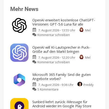
Mehr News
OpenAI erweitert kostenlose ChatGPT-
Versionen: GPT-5.6 Luna für alle
7. August 2026 - 13:55 Uhr
Mel
zu
Kommentar schreiben
OpenAI
erweitert
OpenAI will KI-Lautsprecher in Puck-
kostenlose
Größe auf den Markt bringen
ChatGPT-
7. August 2026 - 12:20 Uhr
Mel
Versionen:
zu
Kommentar schreiben
GPT-
OpenAI
5.6
will
Luna
Microsoft 365 Family: Sind die guten
KI-
für
Angebote vorbei?
Lautsprecher
alle
7. August 2026 - 9:36 Uhr
Freddy
in
Ab
sofort
zu
5 Kommentare
Puck-
unbegrenzte
Text-
Microsoft
Größe
Chats
365
auf
Sunbird kehrt zurück: iMessage für
Family:
den
Android wieder im Google Play Store
Sind
Markt