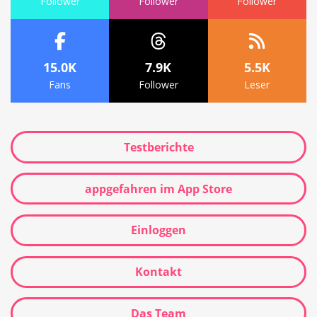
Follower
Follower
Follower
15.0K
7.9K
5.5K
Fans
Follower
Leser
Testberichte
appgefahren im App Store
Einloggen
Kontakt
Das Team