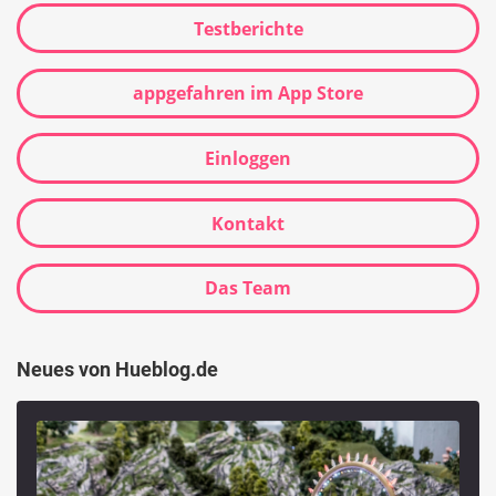
Testberichte
appgefahren im App Store
Einloggen
Kontakt
Das Team
Neues von Hueblog.de