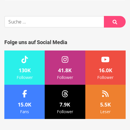
Suche
nach:
Suche
Folge uns auf Social Media
130K
41.8K
16.0K
Follower
Follower
Follower
15.0K
7.9K
5.5K
Fans
Follower
Leser