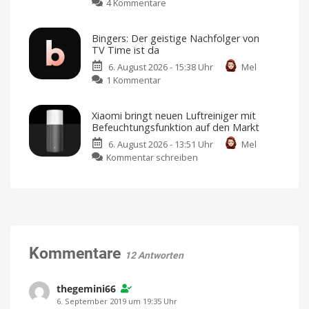
zu
4 Kommentare
Größe
Ups,
kein
Abode
auf
Tracking
erweitert
den
Bingers: Der geistige Nachfolger von
Smart-
Markt
TV Time ist da
Home-
bringen
6. August 2026 - 15:38 Uhr
Mel
Portfolio:
Design
von
zu
1 Kommentar
Zwei
Jony
Ive
Bingers:
neue
Der
Sensoren
Xiaomi bringt neuen Luftreiniger mit
geistige
für
Befeuchtungsfunktion auf den Markt
Nachfolger
Garagen,
6. August 2026 - 13:51 Uhr
Mel
von
Tore
zu
Kommentar schreiben
TV
und
Xiaomi
Time
mehr
bringt
ist
Kompatibel
mit
neuen
da
Apple
Home
Luftreiniger
Mehr
als
mit
nur
eine
Befeuchtungsfunktion
Watchlist
auf
Kommentare
12 Antworten
den
Markt
Preis
thegemini66
und
Verfügbarkeit
6. September 2019 um 19:35 Uhr
noch