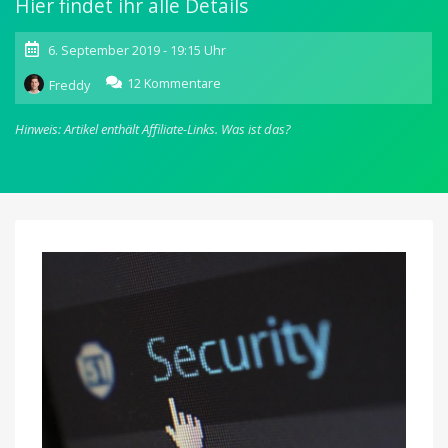
Hier findet ihr alle Details
6. September 2019 - 19:15 Uhr
zu
12 Kommentare
Freddy
iPhone-
Hacking:
Hinweis: Artikel enthält Affiliate-Links.
Was ist das?
Apple
nimmt
Stellung
und
gibt
deutliche
Entwarnung