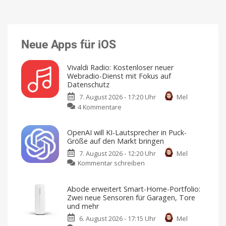
Neue Apps für iOS
Vivaldi Radio: Kostenloser neuer
Webradio-Dienst mit Fokus auf
Datenschutz
7. August 2026 - 17:20 Uhr
Mel
zu
4 Kommentare
Vivaldi
Radio:
OpenAI will KI-Lautsprecher in Puck-
Kostenloser
Größe auf den Markt bringen
neuer
7. August 2026 - 12:20 Uhr
Mel
Webradio-
zu
Kommentar schreiben
Dienst
OpenAI
mit
will
Fokus
Abode erweitert Smart-Home-Portfolio:
KI-
auf
Zwei neue Sensoren für Garagen, Tore
Lautsprecher
Datenschutz
und mehr
in
Keine
Werbung,
6. August 2026 - 17:15 Uhr
Mel
Puck-
keine
Pop-