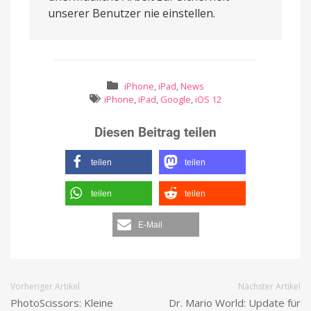
unserer Benutzer nie einstellen.
iPhone
,
iPad
,
News
iPhone
,
iPad
,
Google
,
iOS 12
Diesen Beitrag teilen
teilen
teilen
teilen
teilen
E-Mail
Vorheriger Artikel
Nächster Artikel
PhotoScissors: Kleine
Dr. Mario World: Update für