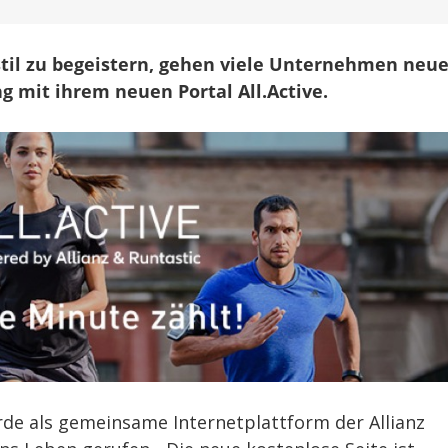
ür
portliche
ser:
til zu begeistern, gehen viele Unternehmen neu
llianz
ng mit ihrem neuen Portal All.Active.
ooperiert
it
untastic
urde als gemeinsame Internetplattform der Allianz