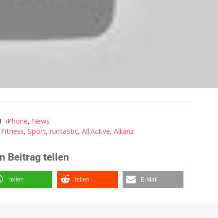
iPhone
,
News
,
Fitness
,
Sport
,
runtastic
,
All.Active
,
Allianz
n Beitrag teilen
teilen
teilen
E-Mail