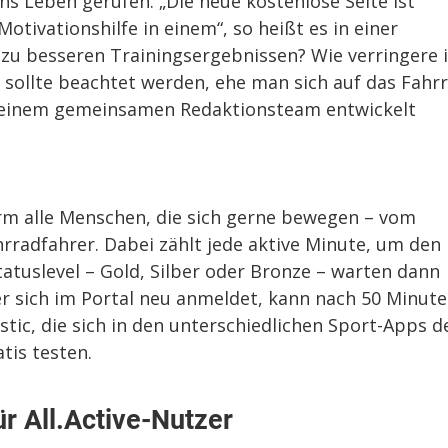
 ins Leben gerufen. „Die neue kostenlose Seite ist
ivationshilfe in einem“, so heißt es in einer
 zu besseren Trainingsergebnissen? Wie verringere 
sollte beachtet werden, ehe man sich auf das Fahr
on einem gemeinsamen Redaktionsteam entwickelt
rm alle Menschen, die sich gerne bewegen – vom
radfahrer. Dabei zählt jede aktive Minute, um den
tatuslevel – Gold, Silber oder Bronze – warten dann
r sich im Portal neu anmeldet, kann nach 50 Minut
tic, die sich in den unterschiedlichen Sport-Apps d
tis testen.
ür All.Active-Nutzer