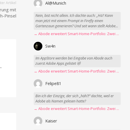
er Artikel
Al@Munich
rung mit
h-Pinsel
Nein, bist nicht allein. Ich dachte auch: „Hä? Kann
man jetzt mit einem Prompt in Firefly einen
Gartenzaun generieren? Und seit wann stellt Adobe...
→ Abode erweitert Smart-Home-Portfolio: Zwei neue Sensoren für Garagen, Tore und mehr
Sw4n
Im AppStore werden bei Eingabe von Abode auch
-
zuerst Adobe Apps gelistet 🤣
-
→ Abode erweitert Smart-Home-Portfolio: Zwei neue Sensoren für Garagen, Tore und mehr
Felipe81
Bin ich der Einzige, der sich „häh?!“ dachte, weil er
Adobe als Namen gelesen hatte?
→ Abode erweitert Smart-Home-Portfolio: Zwei neue Sensoren für Garagen, Tore und mehr
Kaiser