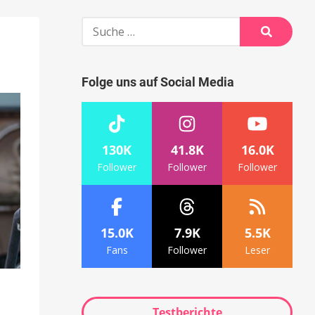
Suche
nach:
e
Suche
Folge uns auf Social Media
130K
41.8K
16.0K
Follower
Follower
Follower
15.0K
7.9K
5.5K
Fans
Follower
Leser
Testberichte