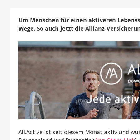
f
s
U
Um Menschen für einen aktiveren Lebenss
A
Wege. So auch jetzt die Allianz-Versicheru
k
m
R
All.Active ist seit diesem Monat aktiv und w