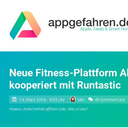
Neue Fitness-Plattform All
kooperiert mit Runtastic
z
14. März 2018 - 9:33 Uhr
Mel
49 Kommentare
N
Hinweis: Artikel enthält Affiliate-Links.
Was ist das?
F
P
A