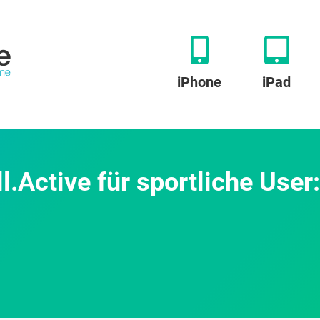
iPhone
iPad
.Active für sportliche User:
u
eue
itness-
lattform
ll.Active