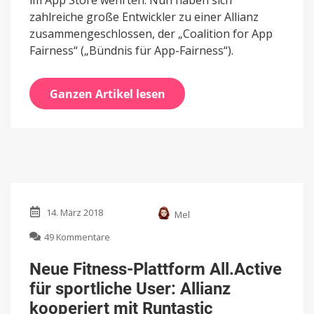
zahlreiche große Entwickler zu einer Allianz
zusammengeschlossen, der „Coalition for App
Fairness“ („Bündnis für App-Fairness“).
Ganzen Artikel lesen
14. März 2018
Mel
zu
49 Kommentare
Neue
Fitness-
Neue Fitness-Plattform All.Active
Plattform
für sportliche User: Allianz
All.Active
für
kooperiert mit Runtastic