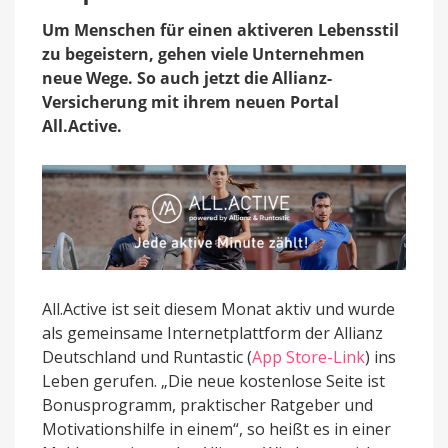
sportliche
User:
Um Menschen für einen aktiveren Lebensstil
Allianz
zu begeistern, gehen viele Unternehmen
kooperiert
neue Wege. So auch jetzt die Allianz-
mit
Runtastic
Versicherung mit ihrem neuen Portal
All.Active.
All.Active ist seit diesem Monat aktiv und wurde
als gemeinsame Internetplattform der Allianz
Deutschland und Runtastic (
App Store-Link
) ins
Leben gerufen. „Die neue kostenlose Seite ist
Bonusprogramm, praktischer Ratgeber und
Motivationshilfe in einem“, so heißt es in einer