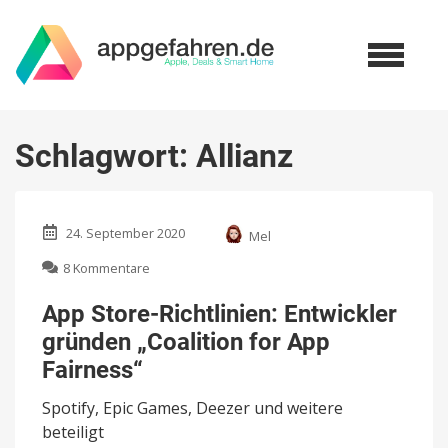
Schlagwort:
Allianz
24. September 2020
Mel
zu
8 Kommentare
App
Store-
App Store-Richtlinien: Entwickler
Richtlinien:
gründen „Coalition for App
Entwickler
gründen
Fairness“
„Coalition
for
Spotify, Epic Games, Deezer und weitere
App
beteiligt
Fairness“