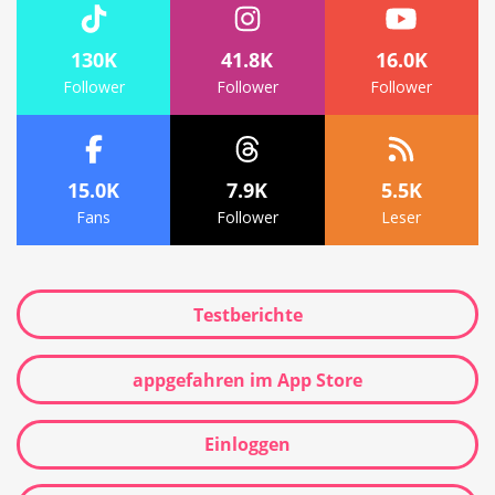
130K
41.8K
16.0K
Follower
Follower
Follower
15.0K
7.9K
5.5K
Fans
Follower
Leser
Testberichte
appgefahren im App Store
Einloggen