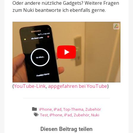
Oder andere nützliche Gadgets? Weitere Fragen
zum Nuki beantworte ich ebenfalls gerne.
(
YouTube-Link
,
appgefahren bei YouTube
)
iPhone
,
iPad
,
Top-Thema
,
Zubehör
Test
,
iPhone
,
iPad
,
Zubehör
,
Nuki
Diesen Beitrag teilen