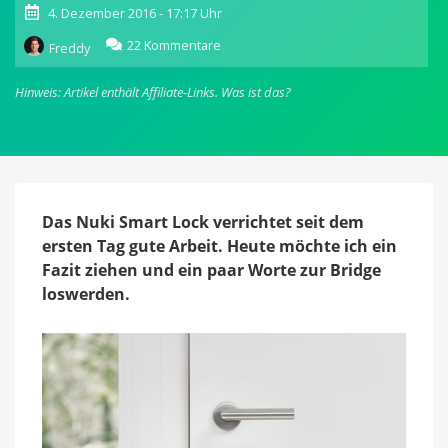
4. Dezember 2016 - 17:17 Uhr
zu
22 Kommentare
Freddy
Nuki
Smart
Hinweis: Artikel enthält Affiliate-Links.
Was ist das?
Lock:
Erfahrungen
mit
der
Bridge
&
Langzeitfazit
Das Nuki Smart Lock verrichtet seit dem
ersten Tag gute Arbeit. Heute möchte ich ein
Fazit ziehen und ein paar Worte zur Bridge
loswerden.