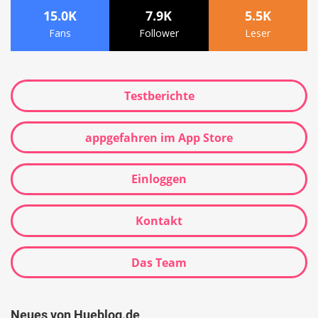
15.0K
7.9K
5.5K
Fans
Follower
Leser
Testberichte
appgefahren im App Store
Einloggen
Kontakt
Das Team
Neues von Hueblog.de