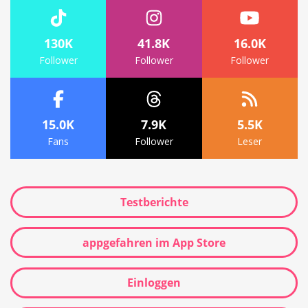
130K
41.8K
16.0K
Follower
Follower
Follower
15.0K
7.9K
5.5K
Fans
Follower
Leser
Testberichte
appgefahren im App Store
Einloggen