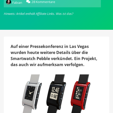
zu
28 Kommentare
Fabian
Pebble:
Smartwatch
Hinweis: Artikel enthält Affiliate-Links.
Was ist das?
wird
ab
dem
23.
Januar
verschickt
Auf einer Pressekonferenz in Las Vegas
wurden heute weitere Details über die
Smartwatch Pebble verkündet. Ein Projekt,
das auch wir aufmerksam verfolgen.