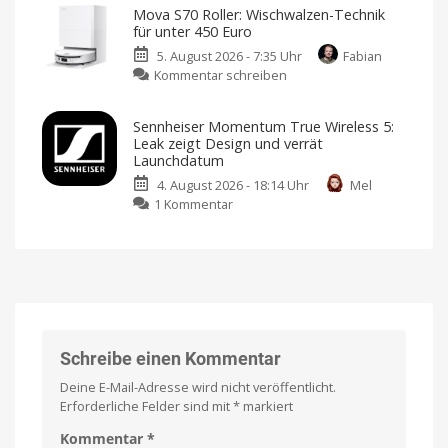
Clip
Laufzeit
Kostet
Mova S70 Roller: Wischwalzen-Technik
sonst
Pro:
jetzt
39,99
für unter 450 Euro
Euro
Open-
nur
5. August 2026 - 7:35 Uhr
Fabian
Ear-
12,89
zu
Kommentar schreiben
Kopfhörer
Euro
Mova
mit
Bestückt
mit
S70
neuartigem
zwei
Sennheiser Momentum True Wireless 5:
AA-
Roller:
Design
Batterien
Leak zeigt Design und verrät
Wischwalzen-
und
Launchdatum
Technik
starkem
4. August 2026 - 18:14 Uhr
Mel
für
Sound
zu
1 Kommentar
unter
Klare
Gespräche
Sennheiser
450
dank
VPU-
Momentum
Euro
gestützter
Clear
True
Endlich
Voice
ein
Wireless
Technology
ordentlicher
Preis
5:
Leak
zeigt
Design
Schreibe einen Kommentar
und
Deine E-Mail-Adresse wird nicht veröffentlicht.
verrät
Erforderliche Felder sind mit
*
markiert
Launchdatum
Stabiler
Kommentar
*
Preis
und