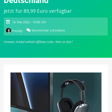
Deutschland
Jetzt für 89,99 Euro verfügbar
16. Mai 2022 - 19:45 Uhr
zu
Kommentar schreiben
Freddy
Satechi
2-
Hinweis: Artikel enthält Affiliate-Links.
Was ist das?
in-
1-
Kopfhörerständer
mit
Qi-
Ladestation
startet
in
Deutschland