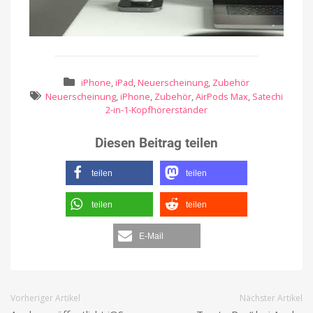
iPhone
,
iPad
,
Neuerscheinung
,
Zubehör
Neuerscheinung
,
iPhone
,
Zubehör
,
AirPods Max
,
Satechi
2-in-1-Kopfhörerständer
Diesen Beitrag teilen
teilen
teilen
teilen
teilen
E-Mail
Vorheriger Artikel
Nächster Artikel