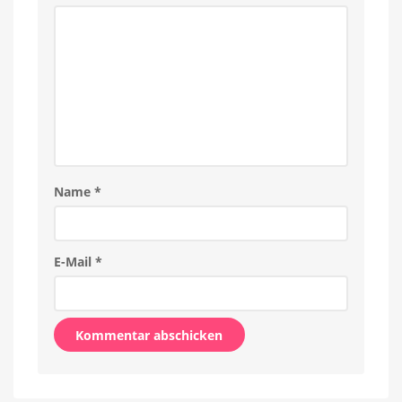
frische
Farben
Name
*
E-Mail
*
Alternative: