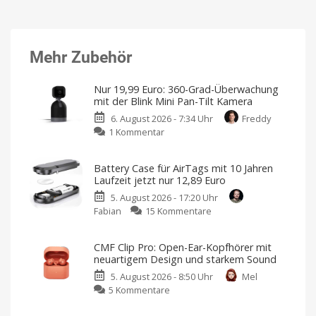
Mehr Zubehör
Nur 19,99 Euro: 360-Grad-Überwachung
mit der Blink Mini Pan-Tilt Kamera
6. August 2026 - 7:34 Uhr
Freddy
zu
1 Kommentar
Nur
19,99
Battery Case für AirTags mit 10 Jahren
Euro:
Laufzeit jetzt nur 12,89 Euro
360-
5. August 2026 - 17:20 Uhr
Grad-
zu
Fabian
15 Kommentare
Überwachung
Battery
mit
Case
der
CMF Clip Pro: Open-Ear-Kopfhörer mit
für
Blink
neuartigem Design und starkem Sound
AirTags
Mini
5. August 2026 - 8:50 Uhr
Mel
mit
Pan-
zu
5 Kommentare
10
Tilt
CMF
Jahren
Kamera