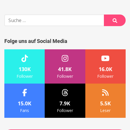
Suche
nach:
Suche
Folge uns auf Social Media
130K
41.8K
16.0K
Follower
Follower
Follower
15.0K
7.9K
5.5K
Fans
Follower
Leser