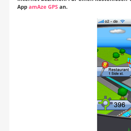
App
amAze GPS
an.