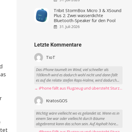
Tribit StormBox Micro 3 & XSound
Plus 2: Zwei wasserdichte
Bluetooth-Speaker für den Pool
31. Juli 2026
Letzte Kommentare
TioT
d
Das iPhone taumelt im Wind, viel schneller als
das
100km/h wird es dadurch wohl nicht und dann fällt
es auf die relativ steifen Raps-Halme, wird dadurch...
→ iPhone fällt aus Flugzeug und übersteht Sturz unbeschadet
r
KratosGOS
Wichtig wäre vielleicht wo es gelandet ist. Wenn es in
einem See war oder vielleicht durch Bäume
e
abgebremst kann das schon sein. Auf Asphalt höre...
tet
→ iPhone fällt aus Flugzeug und übersteht Sturz unbeschadet