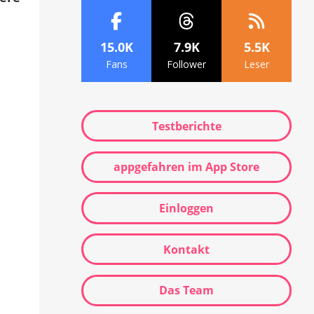
15.0K
7.9K
5.5K
Fans
Follower
Leser
Testberichte
appgefahren im App Store
Einloggen
Kontakt
Das Team