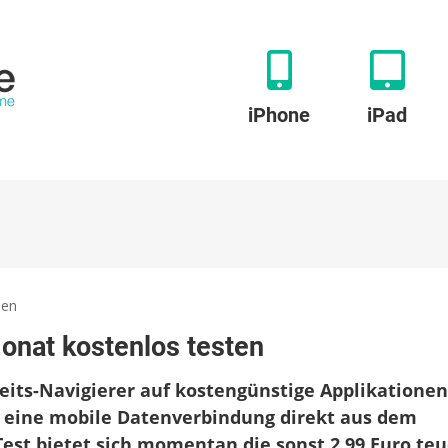
iPhone
iPad
zu
ben
Navigations-
Monat kostenlos testen
Alternative
einen
eits-Navigierer auf kostengünstige Applikationen
Monat
kostenlos
r eine mobile Datenverbindung direkt aus dem
testen
Test bietet sich momentan die sonst 2,99 Euro te