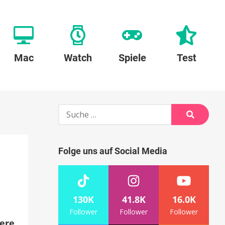
Mac
Watch
Spiele
Test
Suche
nach:
Suche
Folge uns auf Social Media
130K
41.8K
16.0K
Follower
Follower
Follower
uere