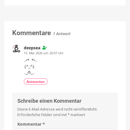
Ugreen
Mikrofon
Nexode
mit
Pro
KI-
Tischladegerät
Geräuschunterdr
mit
und
8
Kommentare
integrierter
1 Antwort
Anschlüssen
Aufzeichnung
Mein
Für
Favorit
Creator,
deepsea
ist
die
aktuell
guten
15. Mai 2026 um 20:07 Uhr
noch
Ton
ein
wollen
anderer
..•*¨*•..
.(^_^).
.._/l\_..
Antworten
Schreibe einen Kommentar
Deine E-Mail-Adresse wird nicht veröffentlicht.
Erforderliche Felder sind mit
*
markiert
Kommentar
*