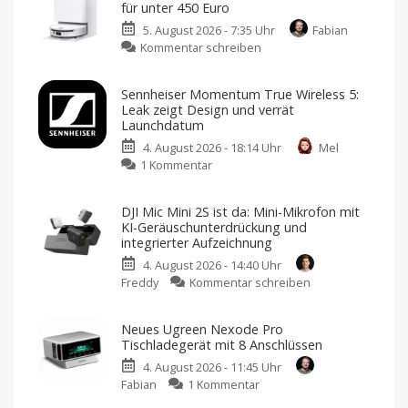
für unter 450 Euro
Open-
5. August 2026 - 7:35 Uhr
Fabian
Ear-
zu
Kommentar schreiben
Kopfhörer
Mova
mit
S70
neuartigem
Sennheiser Momentum True Wireless 5:
Roller:
Design
Leak zeigt Design und verrät
Wischwalzen-
und
Launchdatum
Technik
starkem
4. August 2026 - 18:14 Uhr
Mel
für
Sound
zu
1 Kommentar
unter
Klare
Gespräche
Sennheiser
450
dank
VPU-
Momentum
Euro
gestützter
DJI Mic Mini 2S ist da: Mini-Mikrofon mit
Clear
True
Endlich
Voice
KI-Geräuschunterdrückung und
ein
Wireless
Technology
ordentlicher
integrierter Aufzeichnung
Preis
5:
4. August 2026 - 14:40 Uhr
Leak
zu
Freddy
Kommentar schreiben
zeigt
DJI
Design
Mic
und
Neues Ugreen Nexode Pro
Mini
verrät
Tischladegerät mit 8 Anschlüssen
2S
Launchdatum
4. August 2026 - 11:45 Uhr
ist
Stabiler
Preis
zu
Fabian
1 Kommentar
da:
und
frische
Neues
Mini-
Farben