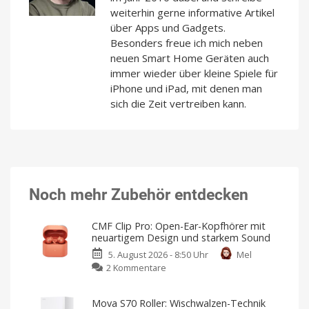
weiterhin gerne informative Artikel
über Apps und Gadgets.
Besonders freue ich mich neben
neuen Smart Home Geräten auch
immer wieder über kleine Spiele für
iPhone und iPad, mit denen man
sich die Zeit vertreiben kann.
Noch mehr Zubehör entdecken
CMF Clip Pro: Open-Ear-Kopfhörer mit
neuartigem Design und starkem Sound
5. August 2026 - 8:50 Uhr
Mel
zu
2 Kommentare
CMF
Clip
Mova S70 Roller: Wischwalzen-Technik
Pro: