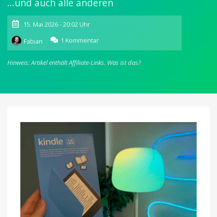
...und auch alle anderen
15. Mai 2026 - 20:02 Uhr
zu
1 Kommentar
Fabian
Das
Wochenend-
Hinweis: Artikel enthält Affiliate-Links.
Was ist das?
Gewinnspiel
mit
einem
eBook-
Reader
für
Kinder