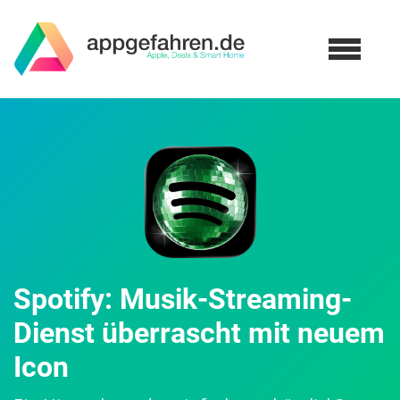
Spotify: Musik-Streaming-
Dienst überrascht mit neuem
Icon