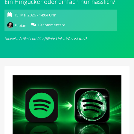
Ein Hingucker oder einfach nur hässlich?
15. Mai 2026 - 14:04 Uhr
zu
19 Kommentare
Fabian
Spotify:
Musik-
Hinweis: Artikel enthält Affiliate-Links.
Was ist das?
Streaming-
Dienst
überrascht
mit
neuem
Icon