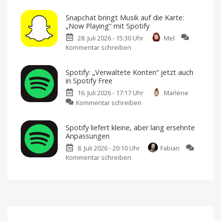
Spotify
300
Millionen
bringt
davon
Snapchat bringt Musik auf die Karte:
zahlen
den
sogar
„Now Playing“ mit Spotify
Laufmodus
28. Juli 2026 - 15:30 Uhr
Mel
zurück:
Kommentar schreiben
zu
Personalisierte
Snapchat
Musik
bringt
und
Spotify: „Verwaltete Konten“ jetzt auch
Musik
Trainingssteuerung
in Spotify Free
auf
25
verschiedene
16. Juli 2026 - 17:17 Uhr
Marlene
die
Trainingsprogramme
integriert
zu
Kommentar schreiben
Karte:
Spotify:
„Now
„Verwaltete
Playing“
Spotify liefert kleine, aber lang ersehnte
Konten“
mit
Anpassungen
jetzt
Spotify
8. Juli 2026 - 20:10 Uhr
Fabian
auch
Vier
Sichtbarkeitsoptionen
Kommentar schreiben
zu
in
für
flexible
Spotify
Spotify
Privatsphäre
liefert
Free
kleine,
Eigenes
Musikerlebnis
aber
für
Kinder
lang
und
Jugendliche
ersehnte