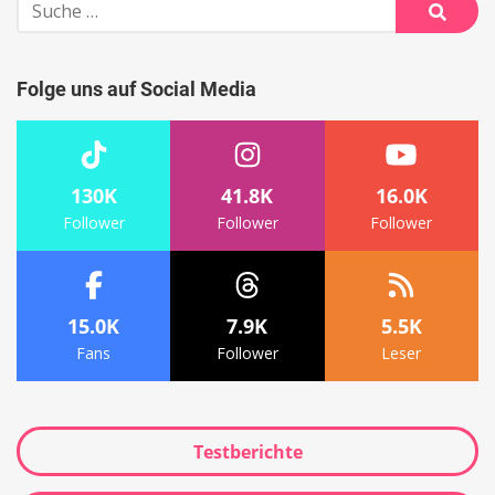
Suche
nach:
Suche
Folge uns auf Social Media
130K
41.8K
16.0K
Follower
Follower
Follower
15.0K
7.9K
5.5K
Fans
Follower
Leser
Testberichte