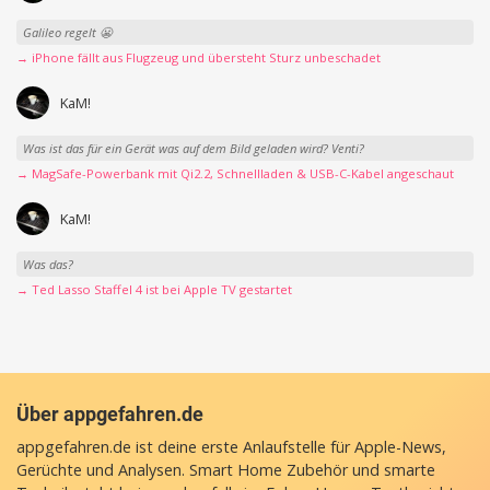
Galileo regelt 😬
→ iPhone fällt aus Flugzeug und übersteht Sturz unbeschadet
KaM!
Was ist das für ein Gerät was auf dem Bild geladen wird? Venti?
→ MagSafe-Powerbank mit Qi2.2, Schnellladen & USB-C-Kabel angeschaut
KaM!
Was das?
→ Ted Lasso Staffel 4 ist bei Apple TV gestartet
Über appgefahren.de
appgefahren.de ist deine erste Anlaufstelle für Apple-News,
Gerüchte und Analysen. Smart Home Zubehör und smarte