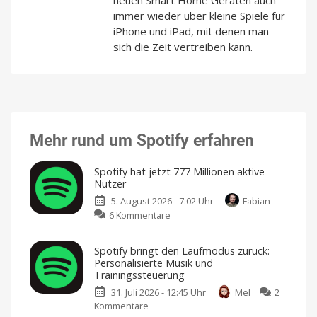
immer wieder über kleine Spiele für
iPhone und iPad, mit denen man
sich die Zeit vertreiben kann.
Mehr rund um Spotify erfahren
Spotify hat jetzt 777 Millionen aktive
Nutzer
5. August 2026 - 7:02 Uhr
Fabian
zu
6 Kommentare
Spotify
hat
Spotify bringt den Laufmodus zurück:
jetzt
Personalisierte Musik und
777
Trainingssteuerung
Millionen
31. Juli 2026 - 12:45 Uhr
Mel
2
aktive
Kommentare
zu
Nutzer