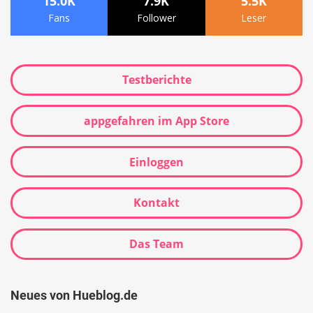
15.0K
7.9K
5.5K
Fans
Follower
Leser
Testberichte
appgefahren im App Store
Einloggen
Kontakt
Das Team
Neues von Hueblog.de