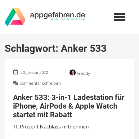
Schlagwort:
Anker 533
20. Januar 2022
Freddy
zu
Kommentar schreiben
Anker
533:
Anker 533: 3-in-1 Ladestation für
3-
iPhone, AirPods & Apple Watch
in-
1
startet mit Rabatt
Ladestation
für
10 Prozent Nachlass mitnehmen
iPhone,
AirPods