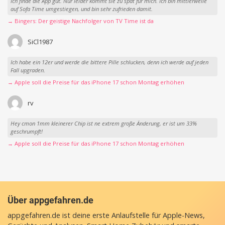
Ich finde die App gut. Nur leider kommt sie zu spät für mich. Ich bin mittlerweile
auf Sofa Time umgestiegen, und bin sehr zufrieden damit.
→ Bingers: Der geistige Nachfolger von TV Time ist da
SiCl1987
Ich habe ein 12er und werde die bittere Pille schlucken, denn ich werde auf jeden
Fall upgraden.
→ Apple soll die Preise für das iPhone 17 schon Montag erhöhen
rv
Hey cmon 1mm kleinerer Chip ist ne extrem große Änderung, er ist um 33%
geschrumpft!
→ Apple soll die Preise für das iPhone 17 schon Montag erhöhen
Über appgefahren.de
appgefahren.de ist deine erste Anlaufstelle für Apple-News,