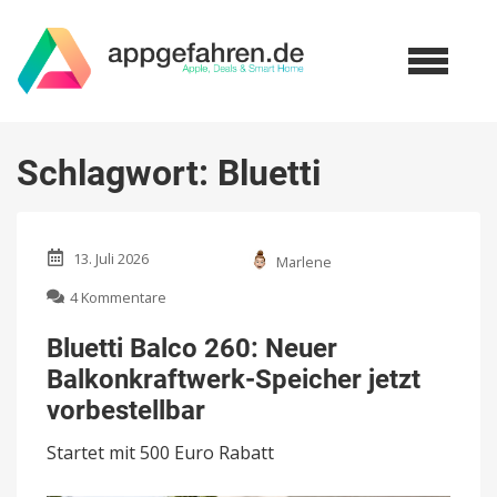
Schlagwort:
Bluetti
13. Juli 2026
Marlene
zu
4 Kommentare
Bluetti
Balco
Bluetti Balco 260: Neuer
260:
Balkonkraftwerk-Speicher jetzt
Neuer
Balkonkraftwerk-
vorbestellbar
Speicher
jetzt
Startet mit 500 Euro Rabatt
vorbestellbar