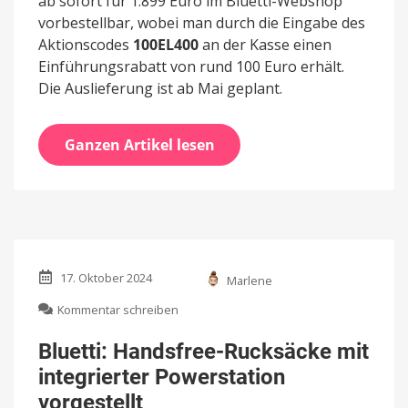
ab sofort für 1.899 Euro im Bluetti-Webshop
vorbestellbar, wobei man durch die Eingabe des
Aktionscodes
100EL400
an der Kasse einen
Einführungsrabatt von rund 100 Euro erhält.
Die Auslieferung ist ab Mai geplant.
Ganzen Artikel lesen
17. Oktober 2024
Marlene
zu
Kommentar schreiben
Bluetti:
Handsfree-
Bluetti: Handsfree-Rucksäcke mit
Rucksäcke
integrierter Powerstation
mit
integrierter
vorgestellt