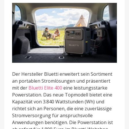
Akku
FridgePower
vor
Der Hersteller Bluetti erweitert sein Sortiment
an portablen Stromlösungen und präsentiert
mit der
Bluetti Elite 400
eine leistungsstarke
Powerstation. Das neue Topmodell bietet eine
Kapazität von 3.840 Wattstunden (Wh) und
richtet sich an Personen, die eine zuverlässige
Stromversorgung für anspruchsvolle
Anwendungen benötigen. Die Powerstation ist