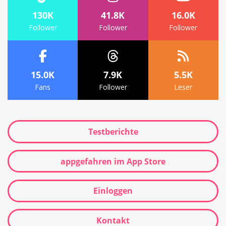
130K
41.8K
16.0K
Follower
Follower
Follower
15.0K
7.9K
5.5K
Fans
Follower
Leser
Testberichte
appgefahren im App Store
Einloggen
Kontakt