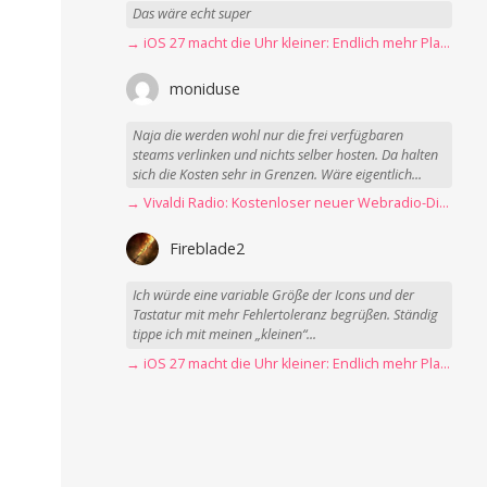
Das wäre echt super
→ iOS 27 macht die Uhr kleiner: Endlich mehr Platz fürs Hintergrundbild
moniduse
Naja die werden wohl nur die frei verfügbaren
steams verlinken und nichts selber hosten. Da halten
sich die Kosten sehr in Grenzen. Wäre eigentlich...
→ Vivaldi Radio: Kostenloser neuer Webradio-Dienst mit Fokus auf Datenschutz
Fireblade2
Ich würde eine variable Größe der Icons und der
Tastatur mit mehr Fehlertoleranz begrüßen. Ständig
tippe ich mit meinen „kleinen“...
→ iOS 27 macht die Uhr kleiner: Endlich mehr Platz fürs Hintergrundbild