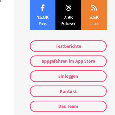
f
15.0K
7.9K
5.5K
Fans
Follower
Leser
Testberichte
appgefahren im App Store
Einloggen
Kontakt
Das Team