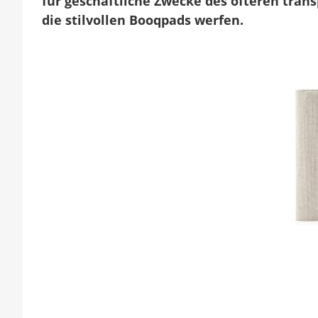
für geschäftliche Zwecke des öfteren transp
die stilvollen Booqpads werfen.