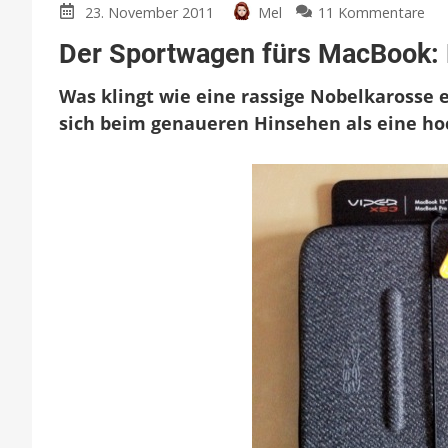
zu
23. November 2011
Mel
11 Kommentare
De
Der Sportwagen fürs MacBook: 
Sp
für
Was klingt wie eine rassige Nobelkarosse
Ma
Da
sich beim genaueren Hinsehen als eine hoc
bo
Vip
GT
XS
Sle