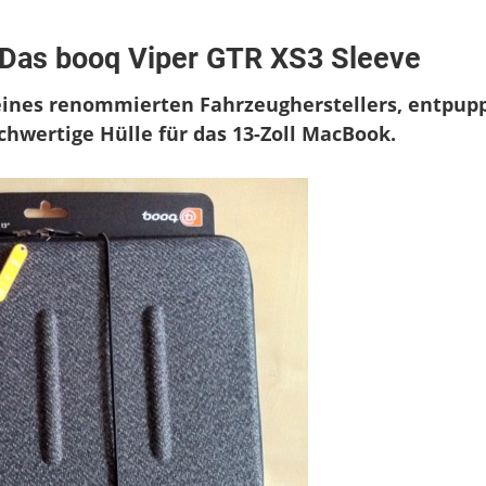
r
Das booq Viper GTR XS3 Sleeve
ortwagen
s
 eines renommierten Fahrzeugherstellers, entpup
cBook:
s
hwertige Hülle für das 13-Zoll MacBook.
oq
er
R
3
eve