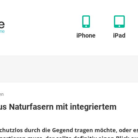
iPhone
iPad
zu
en
Booqpad
us Naturfasern mit integriertem
von
booq:
iPad-
Folio
schutzlos durch die Gegend tragen möchte, oder e
aus