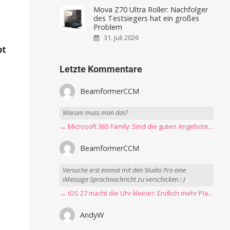
Mova Z70 Ultra Roller: Nachfolger
des Testsiegers hat ein großes
Problem
31. Juli 2026
pt
Letzte Kommentare
BeamformerCCM
Warum muss man das?
→ Microsoft 365 Family: Sind die guten Angebote vorbei?
BeamformerCCM
Versuche erst einmal mit den Studio Pro eine
iMessage Sprachnachricht zu verschicken :-)
→ iOS 27 macht die Uhr kleiner: Endlich mehr Platz fürs Hintergrundbild
AndyW