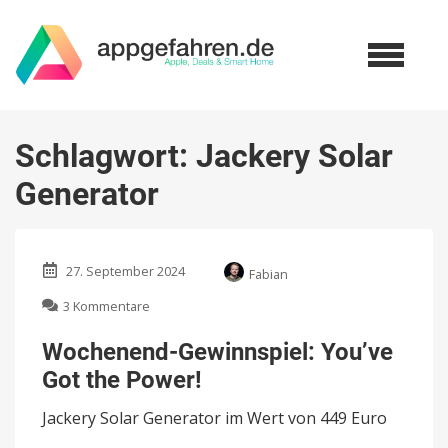
Schlagwort:
Jackery Solar
Generator
27. September 2024
Fabian
zu
3 Kommentare
Wochenend-
Gewinnspiel:
Wochenend-Gewinnspiel: You’ve
You’ve
Got the Power!
Got
the
Jackery Solar Generator im Wert von 449 Euro
Power!