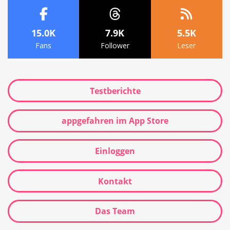
15.0K
7.9K
5.5K
Fans
Follower
Leser
Testberichte
appgefahren im App Store
Einloggen
Kontakt
Das Team