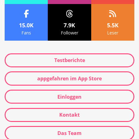
15.0K
7.9K
5.5K
Fans
Follower
Leser
Testberichte
appgefahren im App Store
Einloggen
Kontakt
Das Team