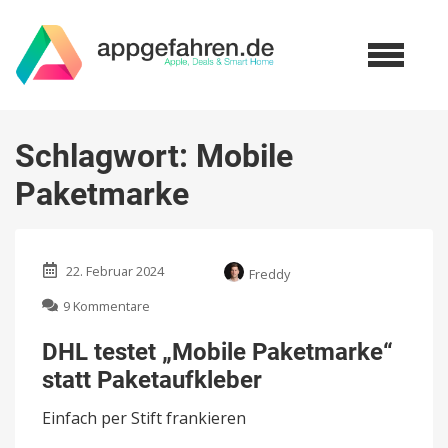
Schlagwort:
Mobile
Paketmarke
22. Februar 2024
Freddy
zu
9 Kommentare
DHL
testet
DHL testet „Mobile Paketmarke“
„Mobile
statt Paketaufkleber
Paketmarke“
statt
Einfach per Stift frankieren
Paketaufkleber