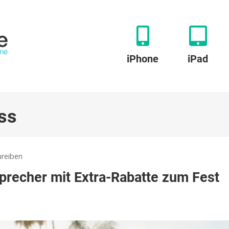
iPhone
iPad
ss
zu
reiben
Fender
sprecher mit Extra-Rabatte zum Fest
x
Teufel:
Tragbare
Lautsprecher
mit