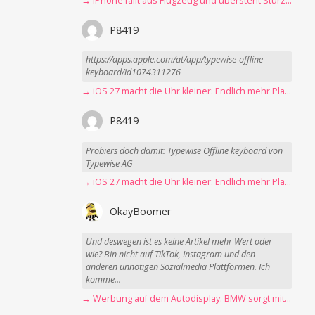
→ iPhone fällt aus Flugzeug und übersteht Sturz unbeschadet
P8419
https://apps.apple.com/at/app/typewise-offline-
keyboard/id1074311276
→ iOS 27 macht die Uhr kleiner: Endlich mehr Platz fürs Hintergrundbild
P8419
Probiers doch damit: Typewise Offline keyboard von
Typewise AG
→ iOS 27 macht die Uhr kleiner: Endlich mehr Platz fürs Hintergrundbild
OkayBoomer
Und deswegen ist es keine Artikel mehr Wert oder
wie? Bin nicht auf TikTok, Instagram und den
anderen unnötigen Sozialmedia Plattformen. Ich
komme...
→ Werbung auf dem Autodisplay: BMW sorgt mit Spider-Man-Werbung für scharfe Kritik