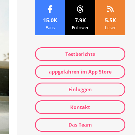
15.0K
7.9K
5.5K
Fans
Follower
Leser
Testberichte
appgefahren im App Store
Einloggen
Kontakt
Das Team