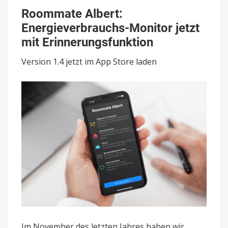
Albert:
Roommate Albert:
Energieverbrauchs-
Energieverbrauchs-Monitor jetzt
Monitor
jetzt
mit Erinnerungsfunktion
mit
Erinnerungsfunktion
Version 1.4 jetzt im App Store laden
Im November des letzten Jahres haben wir