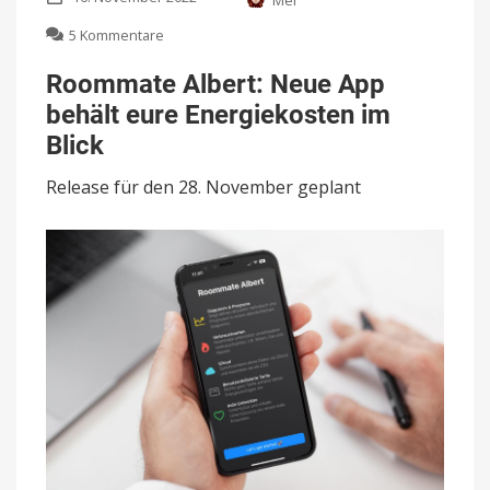
zu
5 Kommentare
Roommate
Albert:
Roommate Albert: Neue App
Neue
behält eure Energiekosten im
App
behält
Blick
eure
Energiekosten
Release für den 28. November geplant
im
Blick