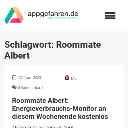
Schlagwort:
Roommate
Albert
22. April 2023
Mel
zu
8 Kommentare
Roommate
Albert:
Roommate Albert:
Energieverbrauchs-
Energieverbrauchs-Monitor an
Monitor
an
diesem Wochenende kostenlos
diesem
Wochenende
Aktion geht bis zum 24. April