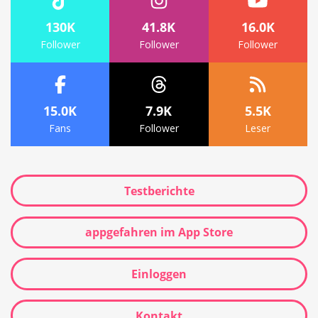
130K
41.8K
16.0K
Follower
Follower
Follower
15.0K
7.9K
5.5K
Fans
Follower
Leser
Testberichte
appgefahren im App Store
Einloggen
Kontakt