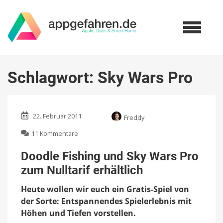
Schlagwort:
Sky Wars Pro
22. Februar 2011
Freddy
zu
11 Kommentare
Doodle
Fishing
Doodle Fishing und Sky Wars Pro
und
zum Nulltarif erhältlich
Sky
Wars
Heute wollen wir euch ein Gratis-Spiel von
Pro
zum
der Sorte: Entspannendes Spielerlebnis mit
Nulltarif
Höhen und Tiefen vorstellen.
erhältlich