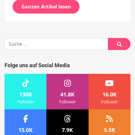
Ganzen Artikel lesen
Suche
nach:
Suche
Folge uns auf Social Media
130K
41.8K
16.0K
Follower
Follower
Follower
15.0K
7.9K
5.5K