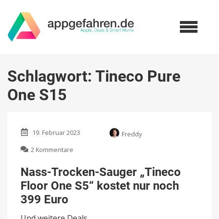
Schlagwort:
Tineco Pure
One S15
19. Februar 2023
Freddy
zu
2 Kommentare
Nass-
Trocken-
Nass-Trocken-Sauger „Tineco
Sauger
Floor One S5“ kostet nur noch
„Tineco
Floor
399 Euro
One
S5“
Und weitere Deals