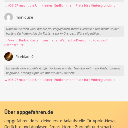
→ iOS 27 macht die Uhr kleiner: Endlich mehr Platz fürs Hintergrundbild
moniduse
Naja die werden wohl nur die frei verfügbaren steams verlinken und nichts selber
hosten. Da halten sich die Kosten sehr in Grenzen. Wäre eigentlich...
→ Vivaldi Radio: Kostenloser neuer Webradio-Dienst mit Fokus auf
Datenschutz
Fireblade2
Ich würde eine variable Größe der Icons und der Tastatur mit mehr Fehlertoleranz
begrüßen. Ständig tippe ich mit meinen „kleinen“...
→ iOS 27 macht die Uhr kleiner: Endlich mehr Platz fürs Hintergrundbild
Über appgefahren.de
appgefahren.de ist deine erste Anlaufstelle für Apple-News,
Gerüchte und Analysen. Smart Home Zubehör und smarte