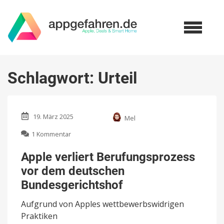
Schlagwort:
Urteil
19. März 2025
Mel
zu
1 Kommentar
Apple
verliert
Apple verliert Berufungsprozess
Berufungsprozess
vor dem deutschen
vor
dem
Bundesgerichtshof
deutschen
Bundesgerichtshof
Aufgrund von Apples wettbewerbswidrigen
Praktiken