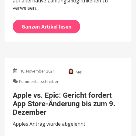
auf alternative Zahlungsmöglichkeiten zu
verweisen.
Ganzen Artikel lesen
10. November 2021
Mel
zu
Kommentar schreiben
Apple
vs.
Apple vs. Epic: Gericht fordert
Epic:
App Store-Änderung bis zum 9.
Gericht
fordert
Dezember
App
Store-
Apples Antrag wurde abgelehnt
Änderung
bis