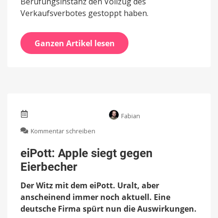
Berufungsinstanz den Vollzug des
Verkaufsverbotes gestoppt haben.
Ganzen Artikel lesen
Fabian
zu
Kommentar schreiben
eiPott:
Apple
eiPott: Apple siegt gegen
siegt
Eierbecher
gegen
Eierbecher
Der Witz mit dem eiPott. Uralt, aber
anscheinend immer noch aktuell. Eine
deutsche Firma spürt nun die Auswirkungen.