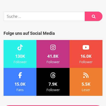
Suche
nach:
Suche
Folge uns auf Social Media
130K
41.8K
16.0K
Follower
Follower
Follower
15.0K
7.9K
5.5K
Fans
Follower
Leser