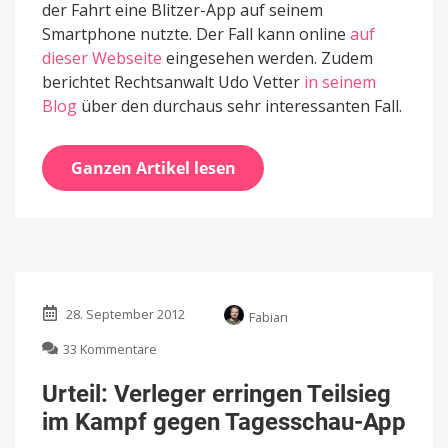
der Fahrt eine Blitzer-App auf seinem
Smartphone nutzte. Der Fall kann online
auf
dieser Webseite
eingesehen werden. Zudem
berichtet Rechtsanwalt Udo Vetter
in seinem
Blog
über den durchaus sehr interessanten Fall.
Ganzen Artikel lesen
28. September 2012
Fabian
zu
33 Kommentare
Urteil:
Verleger
Urteil: Verleger erringen Teilsieg
erringen
im Kampf gegen Tagesschau-App
Teilsieg
im