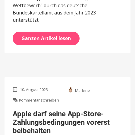
Wettbewerb“ durch das deutsche
Bundeskartellamt aus dem Jahr 2023
unterstützt.
Ganzen Artikel lesen
10. August 2023
Marlene
zu
Kommentar schreiben
Apple
darf
Apple darf seine App-Store-
seine
Zahlungsbedingungen vorerst
App-
Store-
beibehalten
Zahlungsbedingungen