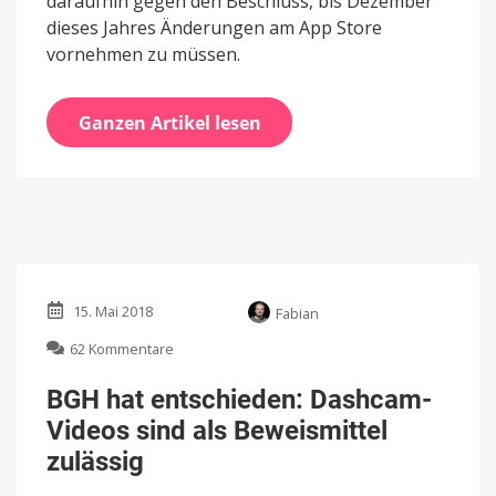
daraufhin gegen den Beschluss, bis Dezember
dieses Jahres Änderungen am App Store
vornehmen zu müssen.
Ganzen Artikel lesen
15. Mai 2018
Fabian
zu
62 Kommentare
BGH
hat
BGH hat entschieden: Dashcam-
entschieden:
Videos sind als Beweismittel
Dashcam-
Videos
zulässig
sind