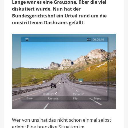
als
Lange war es eine Grauzone, über die viel
Beweismittel
diskutiert wurde. Nun hat der
zulässig
Bundesgerichtshof ein Urteil rund um die
umstrittenen Dashcams gefällt.
Wer von uns hat das nicht schon einmal selbst
erlebt: Eine brenzlige Situation im