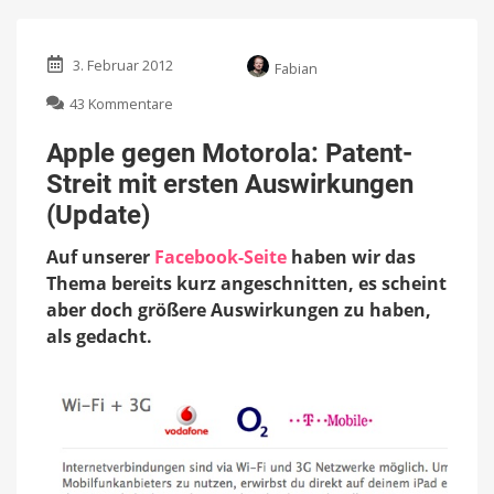
3. Februar 2012
Fabian
zu
43 Kommentare
Apple
gegen
Apple gegen Motorola: Patent-
Motorola:
Streit mit ersten Auswirkungen
Patent-
Streit
(Update)
mit
ersten
Auf unserer
Facebook-Seite
haben wir das
Auswirkungen
Thema bereits kurz angeschnitten, es scheint
(Update)
aber doch größere Auswirkungen zu haben,
als gedacht.