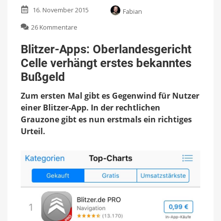
16. November 2015
Fabian
zu
26 Kommentare
Blitzer-
Apps:
Blitzer-Apps: Oberlandesgericht
Oberlandesgericht
Celle verhängt erstes bekanntes
Celle
verhängt
Bußgeld
erstes
bekanntes
Zum ersten Mal gibt es Gegenwind für Nutzer
Bußgeld
einer Blitzer-App. In der rechtlichen
Grauzone gibt es nun erstmals ein richtiges
Urteil.