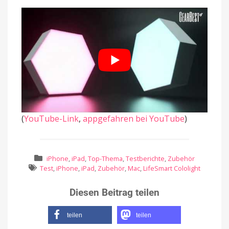
(
YouTube-Link
,
appgefahren bei YouTube
)
iPhone
,
iPad
,
Top-Thema
,
Testberichte
,
Zubehör
Test
,
iPhone
,
iPad
,
Zubehör
,
Mac
,
LifeSmart Cololight
Diesen Beitrag teilen
teilen
teilen