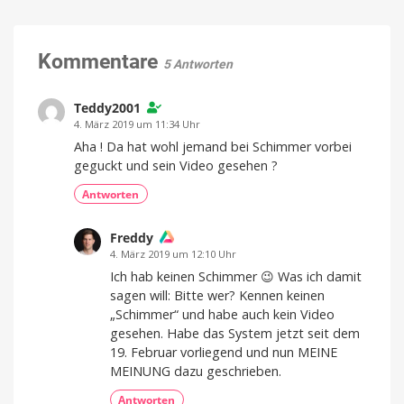
Luftreiniger
Mehr
als
mit
nur
eine
Befeuchtungsfunktion
Watchlist
auf
Kommentare
5 Antworten
den
Markt
Preis
Teddy2001
und
Verfügbarkeit
4. März 2019 um 11:34 Uhr
noch
offen
Aha ! Da hat wohl jemand bei Schimmer vorbei
geguckt und sein Video gesehen ?
Antworten
Freddy
4. März 2019 um 12:10 Uhr
Ich hab keinen Schimmer 😉 Was ich damit
sagen will: Bitte wer? Kennen keinen
„Schimmer“ und habe auch kein Video
gesehen. Habe das System jetzt seit dem
19. Februar vorliegend und nun MEINE
MEINUNG dazu geschrieben.
Antworten