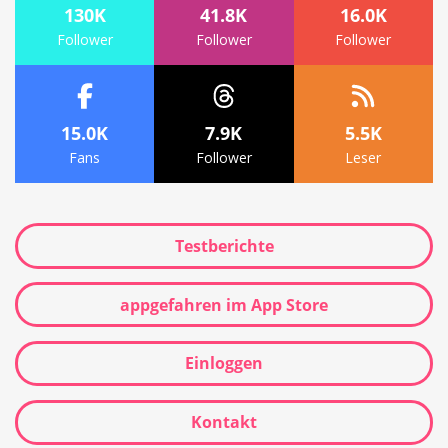
130K
41.8K
16.0K
Follower
Follower
Follower
15.0K
7.9K
5.5K
Fans
Follower
Leser
Testberichte
appgefahren im App Store
Einloggen
Kontakt