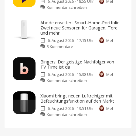
6. August 2026 - 18:55 Uhr
Mel
und
zu
Kommentar schreiben
übersteht
Sunbird
Sturz
kehrt
unbeschadet
Abode erweitert Smart-Home-Portfolio:
zurück:
Aus
Zwei neue Sensoren für Garagen, Tore
über
iMessage
1.000
und mehr
Metern
für
aus
dem
6. August 2026 - 17:15 Uhr
Mel
Android
Fenster
zu
gefallen
3 Kommentare
wieder
Abode
im
erweitert
Google
Bingers: Der geistige Nachfolger von
Smart-
Play
TV Time ist da
Home-
Store
6. August 2026 - 15:38 Uhr
Mel
Portfolio:
Sicherheitsbedenken
führten
zu
Kommentar schreiben
Zwei
damals
zum
Bingers:
neue
Rückzug
Der
Sensoren
Xiaomi bringt neuen Luftreiniger mit
geistige
für
Befeuchtungsfunktion auf den Markt
Nachfolger
Garagen,
6. August 2026 - 13:51 Uhr
Mel
von
Tore
zu
Kommentar schreiben
TV
und
Xiaomi
Time
mehr
bringt
ist
Kompatibel
mit
neuen
da
Apple
Home