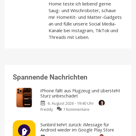
Home teste ich liebend gerne
Saug- und Wischroboter, schaue
mir HomeKit- und Matter-Gadgets
an und fülle unsere Social Media-
Kanäle bei Instagram, TikTok und
Threads mit Leben.
Spannende Nachrichten
iPhone fällt aus Flugzeug und übersteht
Sturz unbeschadet
6. August 2026 - 19:40 Uhr
zu
Freddy
7 Kommentare
iPhone
fällt
Sunbird kehrt zurück: iMessage für
aus
Android wieder im Google Play Store
Flugzeug