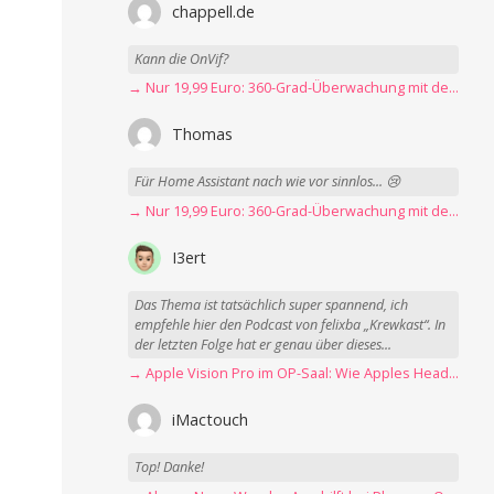
chappell.de
Kann die OnVif?
→ Nur 19,99 Euro: 360-Grad-Überwachung mit der Blink Mini Pan-Tilt Kamera
Thomas
Für Home Assistant nach wie vor sinnlos... 😢
→ Nur 19,99 Euro: 360-Grad-Überwachung mit der Blink Mini Pan-Tilt Kamera
I3ert
Das Thema ist tatsächlich super spannend, ich
empfehle hier den Podcast von felixba „Krewkast“. In
der letzten Folge hat er genau über dieses...
→ Apple Vision Pro im OP-Saal: Wie Apples Headset Operationen beschleunigt
iMactouch
Top! Danke!