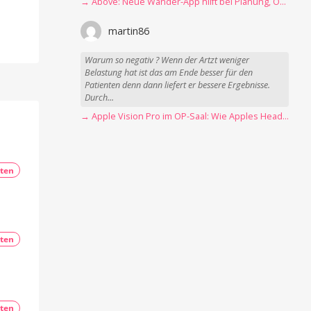
→ Above: Neue Wander-App hilft bei Planung, Orientierung und Erinnerungen
martin86
Warum so negativ ? Wenn der Artzt weniger
Belastung hat ist das am Ende besser für den
Patienten denn dann liefert er bessere Ergebnisse.
Durch...
→ Apple Vision Pro im OP-Saal: Wie Apples Headset Operationen beschleunigt
ten
ten
ten