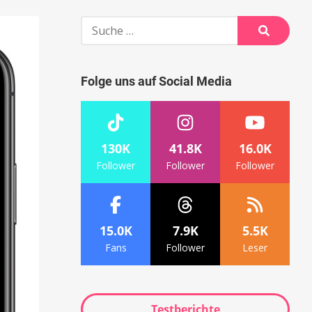
Suche
nach:
Suche
Folge uns auf Social Media
130K
41.8K
16.0K
Follower
Follower
Follower
15.0K
7.9K
5.5K
Fans
Follower
Leser
Testberichte