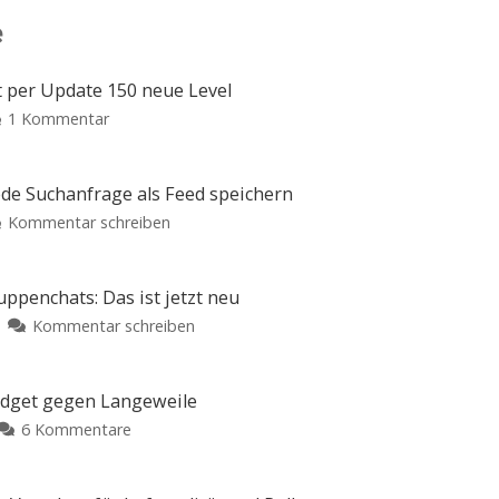
e
t per Update 150 neue Level
zu
1 Kommentar
OddOne:
Minimalistisches
Puzzle
jede Suchanfrage als Feed speichern
erhält
zu
Kommentar schreiben
per
Boost
Update
Blue:
150
Bluesky-
penchats: Das ist jetzt neu
neue
Client
zu
Kommentar schreiben
Level
kann
WhatsApp
Weitere
jetzt
Sprachen
mit
und
jede
erstes
großem
Widget gegen Langeweile
In-
Suchanfrage
App-
Upgrade
Event
zu
6 Kommentare
als
hinzugefügt
für
Wikipedia-
Feed
Gruppenchats:
App
speichern
Das
Version