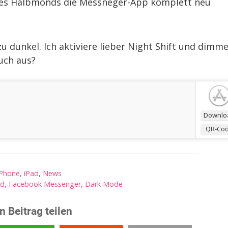
es Halbmonds die Messneger-App komplett neu
u dunkel. Ich aktiviere lieber Night Shift und dimm
euch aus?
Downlo
QR-Co
iPhone
,
iPad
,
News
ad
,
Facebook Messenger
,
Dark Mode
n Beitrag teilen