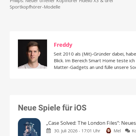
Philips: Neuer offener Kopfhörer Fidelio X3 & drei
Sportkopfhörer-Modelle
Freddy
Seit 2010 als (Mit)-Gründer dabei, hab
Blick. Im Bereich Smart Home teste ic
Matter-Gadgets an und fülle unsere So
Neue Spiele für iOS
„Case Solved: The London Files“: Neue
30. Juli 2026 - 17:01 Uhr
Mel
K