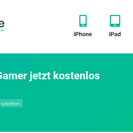
iPhone
iPad
amer jetzt kostenlos
zu
schreiben
The
Bridge
für
Windows-