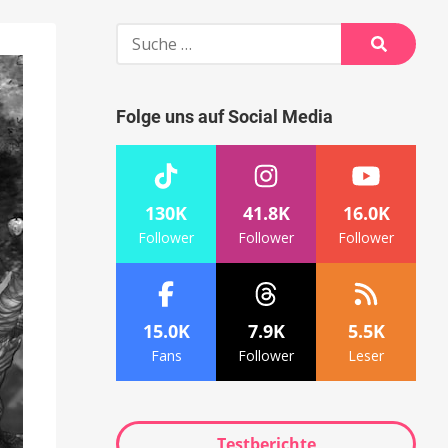
Suche
nach:
Suche
Folge uns auf Social Media
130K
41.8K
16.0K
Follower
Follower
Follower
15.0K
7.9K
5.5K
Fans
Follower
Leser
Testberichte