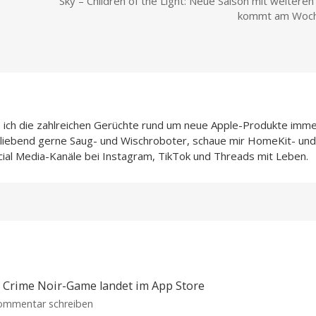
Sky – Children of the Light: Neue Saison mit weiteren
kommt am Woc
e ich die zahlreichen Gerüchte rund um neue Apple-Produkte imme
h liebend gerne Saug- und Wischroboter, schaue mir HomeKit- und
cial Media-Kanäle bei Instagram, TikTok und Threads mit Leben.
s Crime Noir-Game landet im App Store
zu
ommentar schreiben