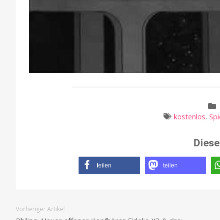
kostenlos
,
Spi
Diese
teilen
teilen
Vorheriger Artikel