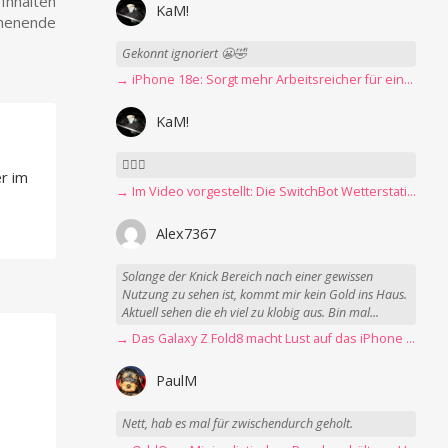
 Inhalten
KaM!
henende
Gekonnt ignoriert 😬🤣
→ iPhone 18e: Sorgt mehr Arbeitsreicher für eine Preiserhöhung?
KaM!
👍🏻🤣
r im
→ Im Video vorgestellt: Die SwitchBot Wetterstation mit E-Ink-Display
Alex7367
Solange der Knick Bereich nach einer gewissen
Nutzung zu sehen ist, kommt mir kein Gold ins Haus.
Aktuell sehen die eh viel zu klobig aus. Bin mal...
→ Das Galaxy Z Fold8 macht Lust auf das iPhone Ultra
PaulM
Nett, hab es mal für zwischendurch geholt.