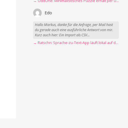
→ OddOne: Minimalistisches Puzzle erhält per Update 150 neue Level
Edo
Hallo Markus, danke für die Anfrage, per Mail hast
du gerade auch eine ausführliche Antwort von mir.
Kurz auch hier: Ein Import als CSV...
→ Ratschn: Sprache-zu-Text-App läuft lokal auf dem Mac