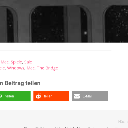
Mac
,
Spiele
,
Sale
ele
,
Windows
,
Mac
,
The Bridge
n Beitrag teilen
teilen
teilen
E-Mail
Nächst