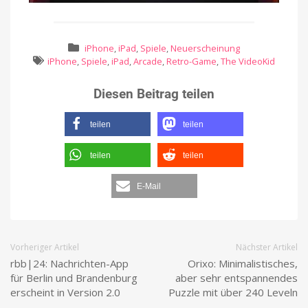
iPhone
,
iPad
,
Spiele
,
Neuerscheinung
iPhone
,
Spiele
,
iPad
,
Arcade
,
Retro-Game
,
The VideoKid
Diesen Beitrag teilen
teilen
teilen
teilen
teilen
E-Mail
Vorheriger Artikel
Nächster Artikel
rbb|24: Nachrichten-App
Orixo: Minimalistisches,
für Berlin und Brandenburg
aber sehr entspannendes
erscheint in Version 2.0
Puzzle mit über 240 Leveln