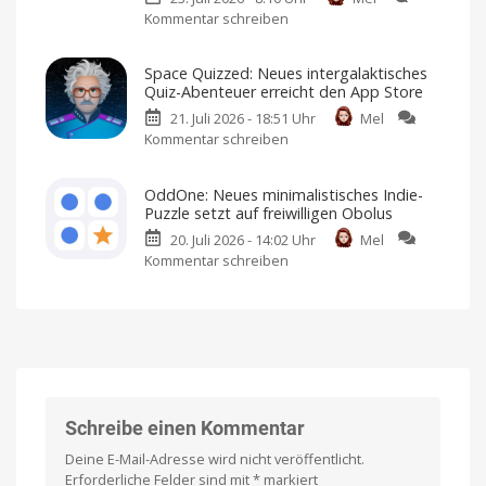
Neues
freuen
Kommentar schreiben
zu
Crime
American
Football
Don’t
Noir-
für
iPhone
Starve
Game
und
Space Quizzed: Neues intergalaktisches
iPad
Together:
landet
Quiz-Abenteuer erreicht den App Store
Kultiges
im
21. Juli 2026 - 18:51 Uhr
Mel
Multiplayer-
App
Kommentar schreiben
zu
Survival-
Store
Space
Game
Premium-
Spiel
Quizzed:
erscheint
mit
OddOne: Neues minimalistisches Indie-
Einmalkauf
Neues
im
Puzzle setzt auf freiwilligen Obolus
intergalaktisches
App
20. Juli 2026 - 14:02 Uhr
Mel
Quiz-
Store
Kommentar schreiben
zu
Abenteuer
Ich
habe
OddOne:
erreicht
es
bereits
Neues
den
angespielt
minimalistisches
App
Indie-
Store
Puzzle
Kostenlos
anspielen
setzt
und
per
auf
Einmalkauf
freischalten
freiwilligen
Schreibe einen Kommentar
Obolus
Deine E-Mail-Adresse wird nicht veröffentlicht.
Spielbar
auf
Erforderliche Felder sind mit
*
markiert
iPhones