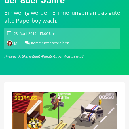
der 80er Jahre
Ein wenig werden Erinnerungen an das gute
alte Paperboy wach.
23. April 2019 - 15:00 Uhr
zu
Kommentar schreiben
Mel
The
VideoKid:
Hinweis: Artikel enthält Affiliate-Links.
Was ist das?
Lustiges
Arcade-
Skate-
Game
mit
kultigen
Retro-
Umgebungen
der
80er
Jahre