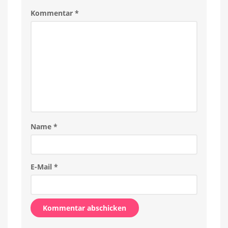
und
iPads
Kommentar
*
Name
*
E-Mail
*