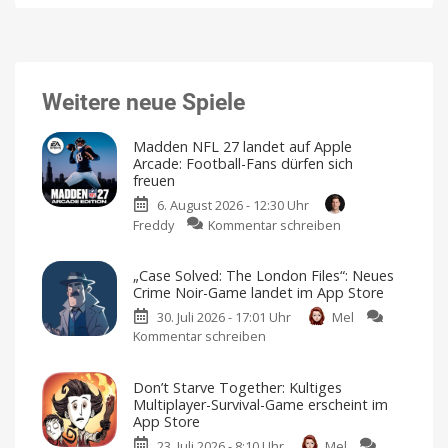
Weitere neue Spiele
Madden NFL 27 landet auf Apple
Arcade: Football-Fans dürfen sich
freuen
6. August 2026 - 12:30 Uhr
zu
Freddy
Kommentar schreiben
Madden
NFL
„Case Solved: The London Files“: Neues
27
Crime Noir-Game landet im App Store
landet
30. Juli 2026 - 17:01 Uhr
Mel
auf
Kommentar schreiben
zu
Apple
„Case
Arcade:
Solved:
Football-
Don’t Starve Together: Kultiges
The
Fans
Multiplayer-Survival-Game erscheint im
London
dürfen
App Store
Files“:
sich
23. Juli 2026 - 8:10 Uhr
Mel