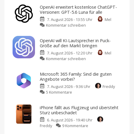
OpenAI erweitert kostenlose ChatGPT-
Versionen: GPT-5.6 Luna für alle
7. August 2026 - 13:55 Uhr
Mel
zu
Kommentar schreiben
OpenAI
erweitert
OpenAI will KI-Lautsprecher in Puck-
kostenlose
Größe auf den Markt bringen
ChatGPT-
7. August 2026 - 12:20 Uhr
Mel
Versionen:
zu
Kommentar schreiben
GPT-
OpenAI
5.6
will
Luna
Microsoft 365 Family: Sind die guten
KI-
für
Angebote vorbei?
Lautsprecher
alle
7. August 2026 - 9:36 Uhr
Freddy
in
Ab
sofort
zu
5 Kommentare
Puck-
unbegrenzte
Text-
Microsoft
Größe
Chats
365
auf
iPhone fällt aus Flugzeug und übersteht
Family:
den
Sturz unbeschadet
Sind
Markt
6. August 2026 - 19:40 Uhr
die
bringen
zu
Freddy
9 Kommentare
guten
Design
von
iPhone
Angebote
Jony