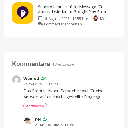
Ive
fällt
vorbei?
Sunbird kehrt zurück: iMessage für
aus
Große
Android wieder im Google Play Store
Rabatte
Flugzeug
gibt
es
6. August 2026 - 18:55 Uhr
Mel
und
nicht
mehr
zu
Kommentar schreiben
übersteht
Sunbird
Sturz
kehrt
unbeschadet
zurück:
Aus
über
iMessage
1.000
Metern
für
aus
dem
Android
Fenster
gefallen
wieder
Kommentare
4 Antworten
im
Google
Play
Wenrod
Store
23. Mai 2025 um 18:13 Uhr
Sicherheitsbedenken
Das Produkt ist ein Paradebeispiel für eine
führten
damals
Antwort auf eine nicht gestellte Frage 😄
zum
Rückzug
Antworten
DH
23. Mai 2025 um 20:43 Uhr