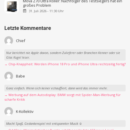
Mova Z70 Ultra Roller: Nachfolger des Testsiegers hat ein
großes Problem
31. Juli 2026 - 11:30 Uhr
Letzte Kommentare
Chief
Nur berichtet nie Apple davon, sondern Zulieferer oder Branchen Kenner oder sie
Glas Kugel leser.
→ Chip-Knappheit: Werden iPhone 18 Pro und iPhone Ultra rechtzeitig fertig?
Babe
Ganz einfach. Wenn sich keiner echauffiert, dann wird das immer mehr.
→ Werbung auf dem Autodisplay: BMW sorgt mit Spider-Man-Werbung für
scharfe Kritik
K-Kollektiv
Macht Spaß, Gedankenspiel mit entspannter Musik ☺️