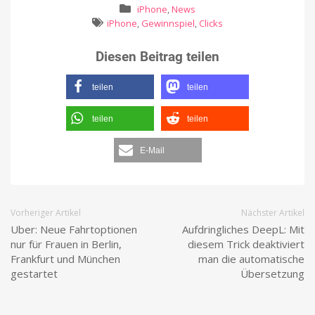
iPhone
,
News
iPhone
,
Gewinnspiel
,
Clicks
Diesen Beitrag teilen
teilen
teilen
teilen
teilen
E-Mail
Vorheriger Artikel
Nächster Artikel
Uber: Neue Fahrtoptionen
Aufdringliches DeepL: Mit
nur für Frauen in Berlin,
diesem Trick deaktiviert
Frankfurt und München
man die automatische
gestartet
Übersetzung