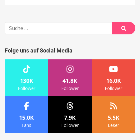
Suche
nach:
Suche
Folge uns auf Social Media
130K
41.8K
16.0K
Follower
Follower
Follower
15.0K
7.9K
5.5K
Fans
Follower
Leser