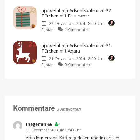
appgefahren
Navimow
Adventskalender:
Das
große
appgefahren Adventskalender: 22.
23.
Finale
Türchen mit Feuerwear
Türchen
22. Dezember 2024 - 8:00 Uhr
mit
zu
Fabian
1 Kommentar
Samsung
appgefahren
Darf
es
Adventskalender:
ein
appgefahren Adventskalender: 21.
bisschen
22.
mehr
Türchen mit Aqara
sein?
Türchen
21. Dezember 2024 - 8:00 Uhr
mit
zu
Fabian
9 Kommentare
Feuerwear
appgefahren
Zwei
Unikate
Adventskalender:
aus
Feuerwehrschlauch
21.
Türchen
mit
Aqara
HomeKit
Kommentare
für
3 Antworten
eure
Haustür
thegemini66
15. Dezember 2023 um 07:40 Uhr
Vor dem ersten Kaffee gelesen und im ersten