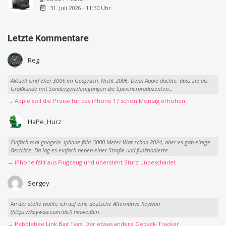
31. Juli 2026 - 11:30 Uhr
Letzte Kommentare
Reg
Aktuell sind eher 300€ im Gespräch. Nicht 200€. Denn Apple dachte, dass sie als
Großkunde mit Sondergenehmigungen die Speicherproduzenten...
→ Apple soll die Preise für das iPhone 17 schon Montag erhöhen
HaPe_Hurz
Einfach mal googeln. iphone fällt 5000 Meter War schon 2024, aber es gab einige
Berichte. Da lag es einfach neben einer Straße und funktionierte.
→ iPhone fällt aus Flugzeug und übersteht Sturz unbeschadet
Sergey
An der stelle wollte ich auf eine deutsche Alternative Keywaa
(https://keywaa.com/de/) hinweißen.
→ Pebblebee Link Bag Tags: Der etwas andere Gepäck-Tracker