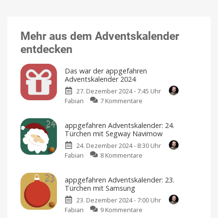
Mehr aus dem Adventskalender
entdecken
Das war der appgefahren
Adventskalender 2024
27. Dezember 2024 - 7:45 Uhr
zu
Fabian
7 Kommentare
Das
war
appgefahren Adventskalender: 24.
der
Türchen mit Segway Navimow
appgefahren
24. Dezember 2024 - 8:30 Uhr
Adventskalender
zu
Fabian
8 Kommentare
2024
appgefahren
24
Türchen
Adventskalender:
und
appgefahren Adventskalender: 23.
noch
24.
mehr
Türchen mit Samsung
Gewinner
Türchen
23. Dezember 2024 - 7:00 Uhr
mit
zu
Fabian
9 Kommentare
Segway