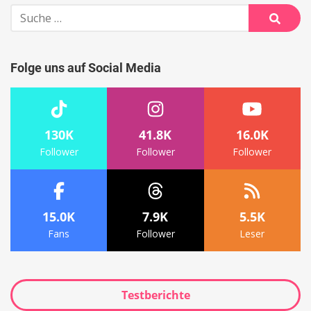
Suche
nach:
Suche
Folge uns auf Social Media
130K
41.8K
16.0K
Follower
Follower
Follower
15.0K
7.9K
5.5K
Fans
Follower
Leser
Testberichte