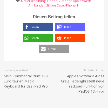
Neuerscheinung
,
iPhone
,
Zubehör
,
Apple Watch
,
Armbänder
,
Silikon Case
,
iPhone 11
Diesen Beitrag teilen
teilen
teilen
teilen
teilen
E-Mail
Vorheriger Artikel
Nächster Artikel
Mein Kommentar zum 399
Apples Software-Boss
Euro teuren Magic
Craig Federighi stellt neue
Keyboard für das iPad Pro
Trackpad-Funktion von
iPadOS 13.4 vor