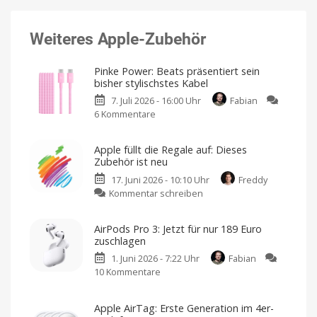
Weiteres Apple-Zubehör
Pinke Power: Beats präsentiert sein
bisher stylischstes Kabel
7. Juli 2026 - 16:00 Uhr
Fabian
6 Kommentare
zu
Pinke
Power:
Apple füllt die Regale auf: Dieses
Beats
Zubehör ist neu
präsentiert
17. Juni 2026 - 10:10 Uhr
Freddy
sein
zu
Kommentar schreiben
bisher
Apple
stylischstes
füllt
Kabel
AirPods Pro 3: Jetzt für nur 189 Euro
die
Mit
zuschlagen
24,95
Regale
Euro
leider
1. Juni 2026 - 7:22 Uhr
Fabian
auf:
kein
Schnäppchen
10 Kommentare
zu
Dieses
AirPods
Zubehör
Pro
ist
Apple AirTag: Erste Generation im 4er-
3:
neu