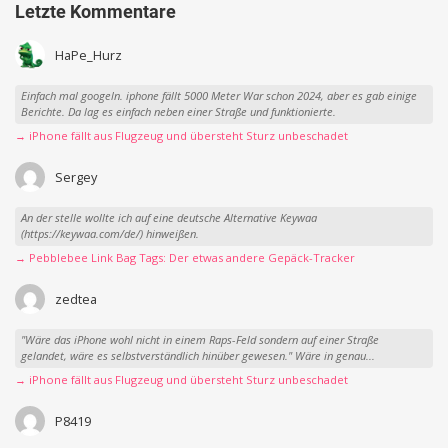
Letzte Kommentare
HaPe_Hurz
Einfach mal googeln. iphone fällt 5000 Meter War schon 2024, aber es gab einige
Berichte. Da lag es einfach neben einer Straße und funktionierte.
→ iPhone fällt aus Flugzeug und übersteht Sturz unbeschadet
Sergey
An der stelle wollte ich auf eine deutsche Alternative Keywaa
(https://keywaa.com/de/) hinweißen.
→ Pebblebee Link Bag Tags: Der etwas andere Gepäck-Tracker
zedtea
"Wäre das iPhone wohl nicht in einem Raps-Feld sondern auf einer Straße
gelandet, wäre es selbstverständlich hinüber gewesen." Wäre in genau...
→ iPhone fällt aus Flugzeug und übersteht Sturz unbeschadet
P8419