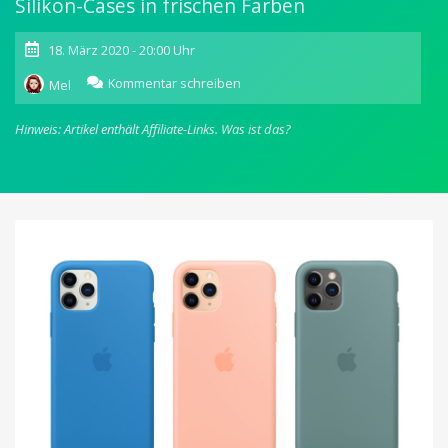
Silikon-Cases in frischen Farben
18. März 2020 - 20:00 Uhr
zu
Kommentar schreiben
Mel
Apple:
Neue
Hinweis: Artikel enthält Affiliate-Links.
Was ist das?
iPhone
11-
Cases
und
Apple
Watch-
Armbänder