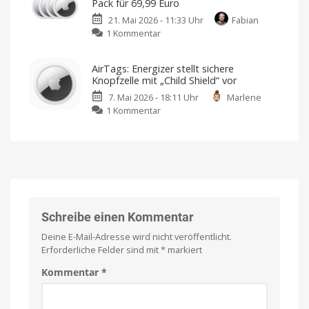
Pack für 69,99 Euro
Jetzt
Mit
frischen
21. Mai 2026 - 11:33 Uhr
Fabian
für
Farben
zu
1 Kommentar
nur
Apple
189
AirTag:
Euro
AirTags: Energizer stellt sichere
Erste
zuschlagen
Knopfzelle mit „Child Shield“ vor
Generation
60
Euro
7. Mai 2026 - 18:11 Uhr
Marlene
im
günstiger
als
zu
1 Kommentar
4er-
bei
Apple
AirTags:
Pack
Energizer
für
stellt
69,99
sichere
Euro
Knopfzelle
Auch
die
mit
Nachfolger
wieder
„Child
günstiger
Shield“
Schreibe einen Kommentar
vor
Deine E-Mail-Adresse wird nicht veröffentlicht.
Verhindern
Verbrennungen
Erforderliche Felder sind mit
*
markiert
im
Falle
des
Kommentar
*
Verschlucken