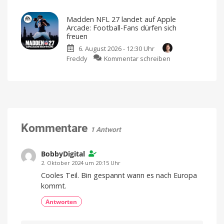
Xiaomi
Time
mehr
bringt
ist
Kompatibel
Madden NFL 27 landet auf Apple
mit
neuen
da
Apple
Arcade: Football-Fans dürfen sich
Home
Luftreiniger
Mehr
freuen
als
mit
nur
eine
6. August 2026 - 12:30 Uhr
Befeuchtungsfunktion
Watchlist
zu
Freddy
Kommentar schreiben
auf
Madden
den
NFL
Markt
27
Preis
und
landet
Verfügbarkeit
noch
auf
offen
Apple
Arcade:
Kommentare
1 Antwort
Football-
Fans
dürfen
BobbyDigital
sich
2. Oktober 2024 um 20:15 Uhr
freuen
Cooles Teil. Bin gespannt wann es nach Europa
American
kommt.
Football
für
iPhone
und
Antworten
iPad