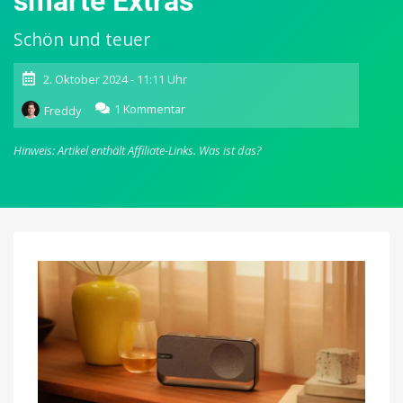
smarte Extras
Schön und teuer
2. Oktober 2024 - 11:11 Uhr
zu
1 Kommentar
Freddy
Bose
SoundLink
Hinweis: Artikel enthält Affiliate-Links.
Was ist das?
Home:
Eleganter
Bluetooth-
Lautsprecher
verzichtet
auf
smarte
Extras