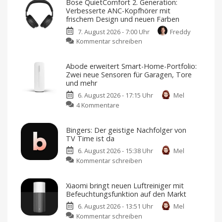
Bose QuietComfort 2. Generation:
Verbesserte ANC-Kopfhörer mit
frischem Design und neuen Farben
7. August 2026 - 7:00 Uhr
Freddy
zu
Kommentar schreiben
Bose
QuietComfort
Abode erweitert Smart-Home-Portfolio:
2.
Zwei neue Sensoren für Garagen, Tore
Generation:
und mehr
Verbesserte
6. August 2026 - 17:15 Uhr
Mel
ANC-
zu
4 Kommentare
Kopfhörer
Abode
mit
erweitert
frischem
Bingers: Der geistige Nachfolger von
Smart-
Design
TV Time ist da
Home-
und
6. August 2026 - 15:38 Uhr
Mel
Portfolio:
neuen
zu
Kommentar schreiben
Zwei
Farben
Bingers:
neue
Jetzt
für
Der
Sensoren
349,95
Xiaomi bringt neuen Luftreiniger mit
Euro
geistige
für
vorbestellen
Befeuchtungsfunktion auf den Markt
Nachfolger
Garagen,
6. August 2026 - 13:51 Uhr
Mel
von
Tore
zu
Kommentar schreiben
TV
und