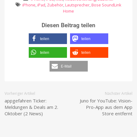
iPhone
,
iPad
,
Zubehör
,
Lautsprecher
,
Bose SoundLink
Home
Diesen Beitrag teilen
teilen
teilen
teilen
teilen
E-Mail
Vorheriger Artikel
Nächster Artikel
appgefahren Ticker:
Juno for YouTube: Vision-
Meldungen & Deals am 2.
Pro-App aus dem App
Oktober (2 News)
Store entfernt