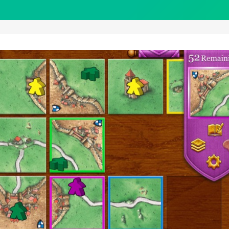
Brettspiel
verschwindet
am
1.
März
2020
aus
dem
App
Store