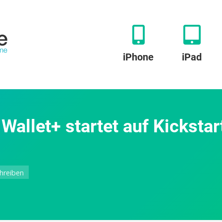
iPhone
iPad
Wallet+ startet auf Kickstar
zu
hreiben
InCard
Seinxon
Trackable
Wallet+