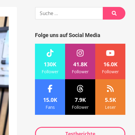
Suche
nach:
Suche
Folge uns auf Social Media
130K
41.8K
16.0K
Follower
Follower
Follower
15.0K
7.9K
5.5K
Fans
Follower
Leser
Testberichte