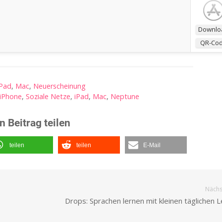
Downlo
QR-Co
iPad
,
Mac
,
Neuerscheinung
iPhone
,
Soziale Netze
,
iPad
,
Mac
,
Neptune
n Beitrag teilen
teilen
teilen
E-Mail
Nächst
Drops: Sprachen lernen mit kleinen täglichen 