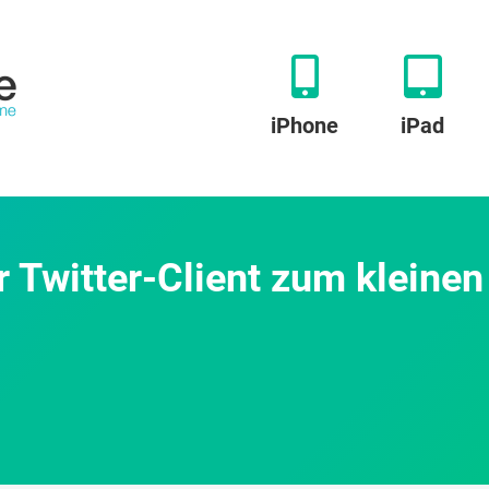
iPhone
iPad
 Twitter-Client zum kleinen
ptune:
aufdringlicher
itter-
ent