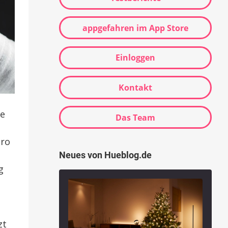
appgefahren im App Store
Einloggen
Kontakt
ie
Das Team
uro
Neues von Hueblog.de
g
zt