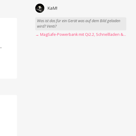
KaM!
Was ist das für ein Gerät was auf dem Bild geladen
wird? Venti?
→ MagSafe-Powerbank mit Qi2.2, Schnellladen & USB-C-Kabel angeschaut
-
-