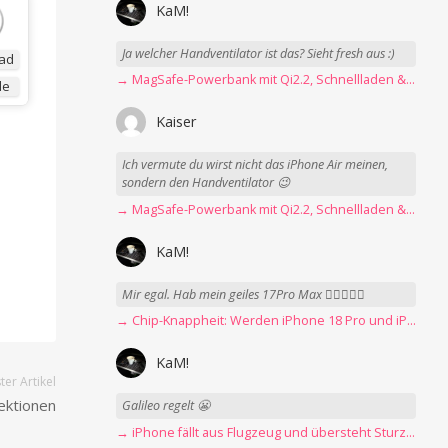
KaM!
Ja welcher Handventilator ist das? Sieht fresh aus :)
ad
→ MagSafe-Powerbank mit Qi2.2, Schnellladen & USB-C-Kabel angeschaut
de
Kaiser
Ich vermute du wirst nicht das iPhone Air meinen,
sondern den Handventilator 😉
→ MagSafe-Powerbank mit Qi2.2, Schnellladen & USB-C-Kabel angeschaut
KaM!
Mir egal. Hab mein geiles 17Pro Max 👍🏻👌🏻🥰
→ Chip-Knappheit: Werden iPhone 18 Pro und iPhone Ultra rechtzeitig fertig?
KaM!
er Artikel
Lektionen
Galileo regelt 😬
→ iPhone fällt aus Flugzeug und übersteht Sturz unbeschadet