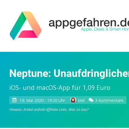
Neptune: Unaufdringlicher
iOS- und macOS-App für 1,09 Euro
zu
19. Mai 2020 - 19:20 Uhr
Mel
3 Kommentare
Ne
Hinweis: Artikel enthält Affiliate-Links.
Was ist das?
Un
Tw
Cli