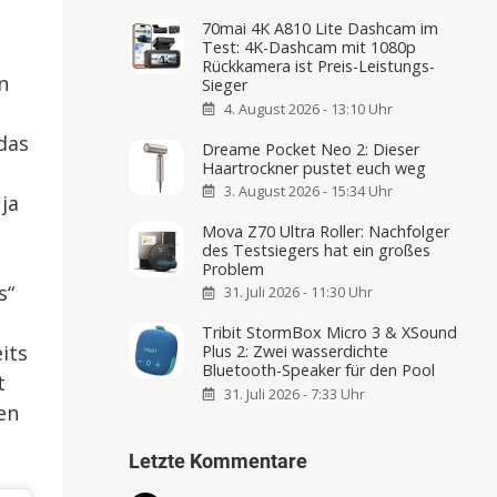
70mai 4K A810 Lite Dashcam im
Test: 4K-Dashcam mit 1080p
Rückkamera ist Preis-Leistungs-
n
Sieger
4. August 2026 - 13:10 Uhr
das
Dreame Pocket Neo 2: Dieser
Haartrockner pustet euch weg
3. August 2026 - 15:34 Uhr
ja
Mova Z70 Ultra Roller: Nachfolger
des Testsiegers hat ein großes
Problem
s“
31. Juli 2026 - 11:30 Uhr
Tribit StormBox Micro 3 & XSound
its
Plus 2: Zwei wasserdichte
Bluetooth-Speaker für den Pool
t
31. Juli 2026 - 7:33 Uhr
en
Letzte Kommentare