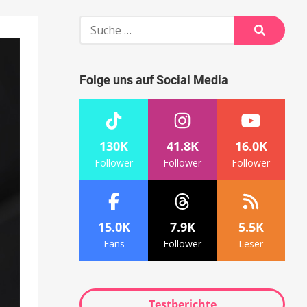
Suche
nach:
Suche
Folge uns auf Social Media
130K
41.8K
16.0K
Follower
Follower
Follower
15.0K
7.9K
5.5K
Fans
Follower
Leser
Testberichte