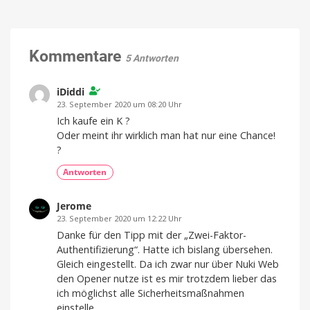
App
Akku-
für
alles
Fenstersauger:
Welches
Gerät
Kommentare
5 Antworten
macht
Fenster
wirklich
iDiddi
streifenfrei?
23. September 2020 um 08:20 Uhr
Ein
Ich kaufe ein K ?
Vergleich
Oder meint ihr wirklich man hat nur eine Chance!
?
Antworten
Jerome
23. September 2020 um 12:22 Uhr
Danke für den Tipp mit der „Zwei-Faktor-
Authentifizierung“. Hatte ich bislang übersehen.
Gleich eingestellt. Da ich zwar nur über Nuki Web
den Opener nutze ist es mir trotzdem lieber das
ich möglichst alle Sicherheitsmaßnahmen
einstelle.