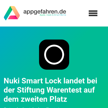
Nuki Smart Lock landet bei
der Stiftung Warentest auf
dem zweiten Platz