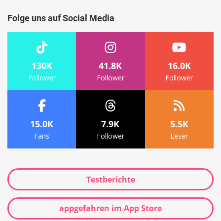
Folge uns auf Social Media
130K
41.8K
16.0K
Follower
Follower
Follower
15.0K
7.9K
5.5K
Fans
Follower
Leser
Testberichte
appgefahren im App Store