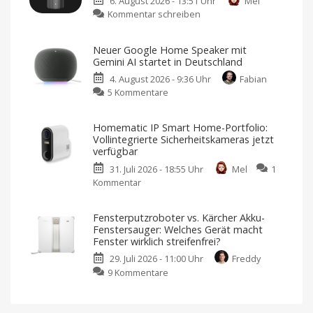
6. August 2026 - 13:51 Uhr
Mel
Portfolio:
zu
Kommentar schreiben
Zwei
Xiaomi
neue
bringt
Sensoren
Neuer Google Home Speaker mit
neuen
für
Gemini AI startet in Deutschland
Luftreiniger
Garagen,
4. August 2026 - 9:36 Uhr
Fabian
mit
Tore
zu
5 Kommentare
Befeuchtungsfunktion
und
Neuer
auf
mehr
Google
den
Kompatibel
Homematic IP Smart Home-Portfolio:
mit
Home
Markt
Apple
Vollintegrierte Sicherheitskameras jetzt
Home
Speaker
Preis
verfügbar
und
mit
Verfügbarkeit
noch
31. Juli 2026 - 18:55 Uhr
Mel
1
Gemini
offen
Kommentar
zu
AI
Homematic
startet
IP
in
Fensterputzroboter vs. Kärcher Akku-
Smart
Deutschland
Fenstersauger: Welches Gerät macht
Home-
Ab
Fenster wirklich streifenfrei?
sofort
Portfolio:
für
29. Juli 2026 - 11:00 Uhr
Freddy
119,99
Vollintegrierte
Euro
zu
9 Kommentare
erhältlich
Sicherheitskameras
Fensterputzroboter
jetzt
vs.
verfügbar
Kärcher
Eine