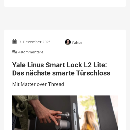
3. Dezember 2025
Fabian
zu
4 Kommentare
Yale
Linus
Yale Linus Smart Lock L2 Lite:
Smart
Das nächste smarte Türschloss
Lock
L2
Mit Matter over Thread
Lite:
Das
nächste
smarte
Türschloss