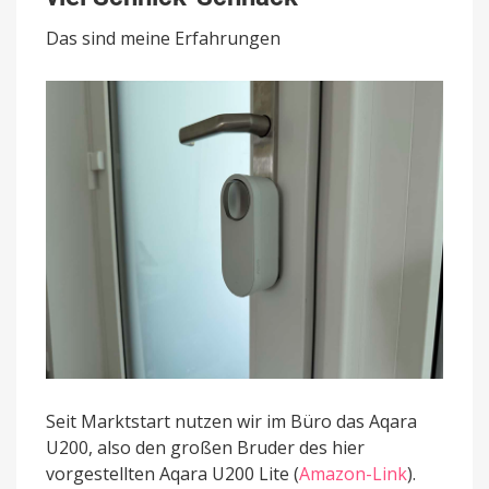
Ein
funktionales
Das sind meine Erfahrungen
Smart
Lock
ohne
viel
Schnick-
Schnack
Seit Marktstart nutzen wir im Büro das Aqara
U200, also den großen Bruder des hier
vorgestellten Aqara U200 Lite (
Amazon-Link
).