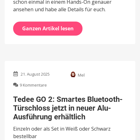
schon einmal in einem Hands-On genauer
ansehen und habe alle Details für euch.
Ganzen Artikel lesen
21. August 2025
Mel
zu
9 Kommentare
Tedee
GO
Tedee GO 2: Smartes Bluetooth-
2:
Türschloss jetzt in neuer Alu-
Smartes
Bluetooth-
Ausführung erhältlich
Türschloss
jetzt
Einzeln oder als Set in Weiß oder Schwarz
in
bestellbar
neuer