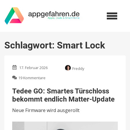
Schlagwort:
Smart Lock
17. Februar 2026
Freddy
zu
19 Kommentare
Tedee
GO:
Tedee GO: Smartes Türschloss
Smartes
bekommt endlich Matter-Update
Türschloss
bekommt
Neue Firmware wird ausgerollt
endlich
Matter-
Update