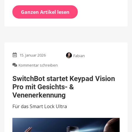
Ganzen Artikel lesen
15. Januar 2026
Fabian
zu
Kommentar schreiben
SwitchBot
startet
SwitchBot startet Keypad Vision
Keypad
Pro mit Gesichts- &
Vision
Pro
Venenerkennung
mit
Gesichts-
Für das Smart Lock Ultra
&
Venenerkennung