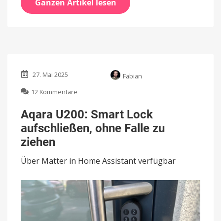
Ganzen Artikel lesen
27. Mai 2025
Fabian
zu
12 Kommentare
Aqara
U200:
Aqara U200: Smart Lock
Smart
aufschließen, ohne Falle zu
Lock
aufschließen,
ziehen
ohne
Falle
Über Matter in Home Assistant verfügbar
zu
ziehen