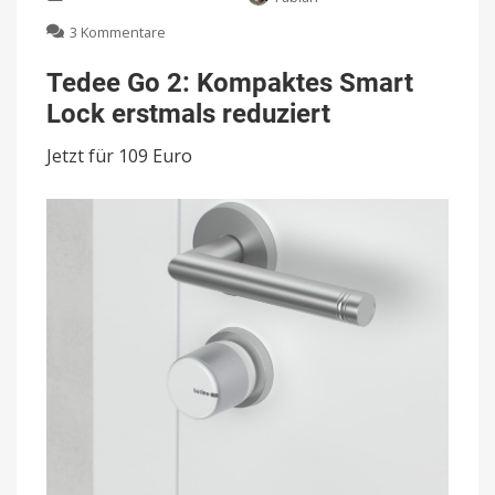
zu
3 Kommentare
Tedee
Go
Tedee Go 2: Kompaktes Smart
2:
Lock erstmals reduziert
Kompaktes
Smart
Jetzt für 109 Euro
Lock
erstmals
reduziert