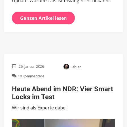
Update. Warum? Das ist bislang nicht bekannt.
Ganzen Artikel lesen
26. Januar 2026
Fabian
zu
10 Kommentare
Heute
Abend
Heute Abend im NDR: Vier Smart
im
Locks im Test
NDR:
Vier
Wir sind als Experte dabei
Smart
Locks
im
Test