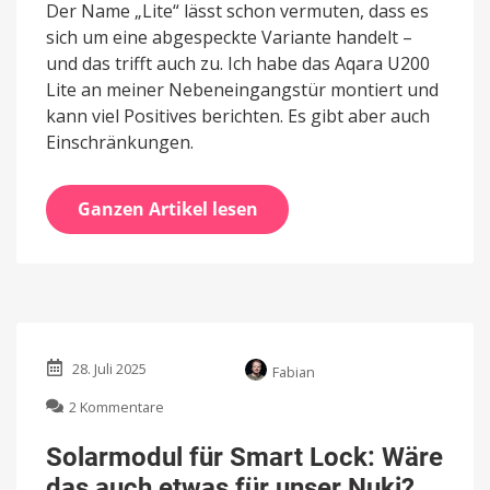
Der Name „Lite“ lässt schon vermuten, dass es
sich um eine abgespeckte Variante handelt –
und das trifft auch zu. Ich habe das Aqara U200
Lite an meiner Nebeneingangstür montiert und
kann viel Positives berichten. Es gibt aber auch
Einschränkungen.
Ganzen Artikel lesen
28. Juli 2025
Fabian
zu
2 Kommentare
Solarmodul
für
Solarmodul für Smart Lock: Wäre
Smart
das auch etwas für unser Nuki?
Lock: