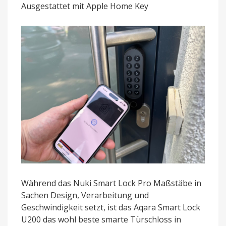
Ausgestattet mit Apple Home Key
Keypad
für
nur
169,99
Euro
Während das Nuki Smart Lock Pro Maßstäbe in
Sachen Design, Verarbeitung und
Geschwindigkeit setzt, ist das Aqara Smart Lock
U200 das wohl beste smarte Türschloss in