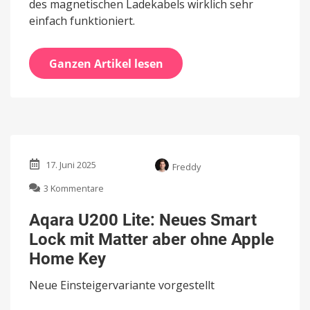
des magnetischen Ladekabels wirklich sehr
einfach funktioniert.
Ganzen Artikel lesen
17. Juni 2025
Freddy
zu
3 Kommentare
Aqara
U200
Aqara U200 Lite: Neues Smart
Lite:
Lock mit Matter aber ohne Apple
Neues
Smart
Home Key
Lock
mit
Neue Einsteigervariante vorgestellt
Matter
aber