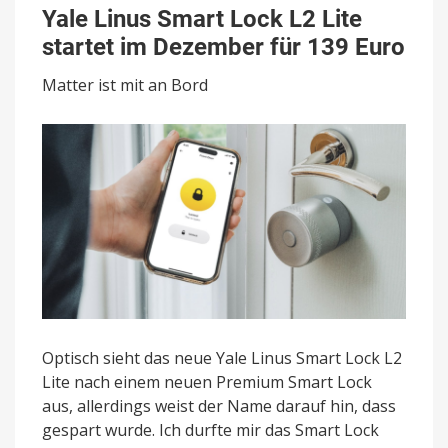
Linus
Yale Linus Smart Lock L2 Lite
Smart
startet im Dezember für 139 Euro
Lock
L2
Matter ist mit an Bord
Lite
startet
im
Dezember
für
139
Euro
Optisch sieht das neue Yale Linus Smart Lock L2
Lite nach einem neuen Premium Smart Lock
aus, allerdings weist der Name darauf hin, dass
gespart wurde. Ich durfte mir das Smart Lock