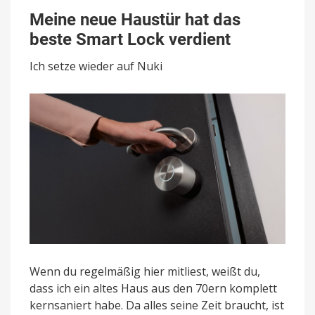
Meine
neue
Meine neue Haustür hat das
Haustür
beste Smart Lock verdient
hat
das
Ich setze wieder auf Nuki
beste
Smart
Lock
verdient
Wenn du regelmäßig hier mitliest, weißt du,
dass ich ein altes Haus aus den 70ern komplett
kernsaniert habe. Da alles seine Zeit braucht, ist