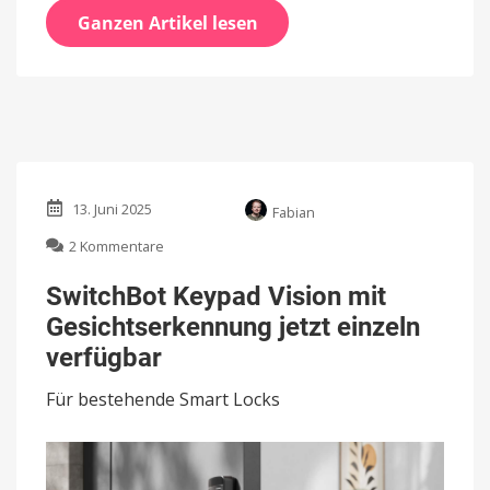
Ganzen Artikel lesen
13. Juni 2025
Fabian
zu
2 Kommentare
SwitchBot
Keypad
SwitchBot Keypad Vision mit
Vision
Gesichtserkennung jetzt einzeln
mit
Gesichtserkennung
verfügbar
jetzt
einzeln
Für bestehende Smart Locks
verfügbar