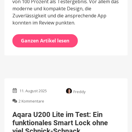
von 100 Prozent als Testergebnis. Vor allem das
moderne und kompakte Design, die
Zuverlässigkeit und die ansprechende App
konnten im Review punkten.
Ganzen Artikel lesen
11. August 2025
Freddy
zu
2 Kommentare
Aqara
U200
Aqara U200 Lite im Test: Ein
Lite
funktionales Smart Lock ohne
im
Test:
viel Schnick-Schnack