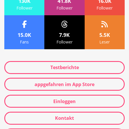
130K
41.8K
16.0K
Follower
Follower
Follower
15.0K
7.9K
5.5K
Fans
Follower
Leser
Testberichte
appgefahren im App Store
Einloggen
Kontakt