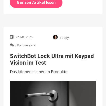
Ganzen Artikel lesen
22. Mai 2025
Freddy
zu
4 Kommentare
SwitchBot
Lock
SwitchBot Lock Ultra mit Keypad
Ultra
Vision im Test
mit
Keypad
Das können die neuen Produkte
Vision
im
Test