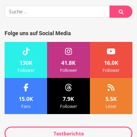
Suche
nach:
Suche
Folge uns auf Social Media
130K
41.8K
16.0K
Follower
Follower
Follower
15.0K
7.9K
5.5K
Fans
Follower
Leser
Testberichte