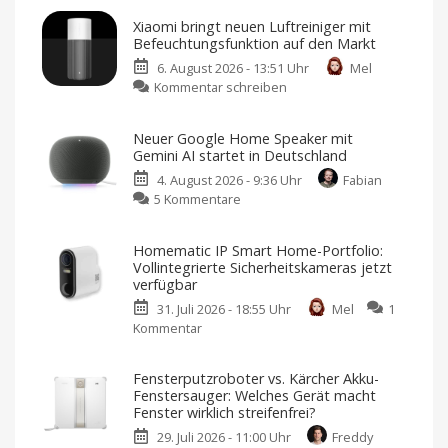
erweitert
Xiaomi bringt neuen Luftreiniger mit
Smart-
Befeuchtungsfunktion auf den Markt
Home-
6. August 2026 - 13:51 Uhr
Mel
Portfolio:
zu
Kommentar schreiben
Zwei
Xiaomi
neue
bringt
Sensoren
Neuer Google Home Speaker mit
neuen
für
Gemini AI startet in Deutschland
Luftreiniger
Garagen,
4. August 2026 - 9:36 Uhr
Fabian
mit
Tore
zu
5 Kommentare
Befeuchtungsfunktion
und
Neuer
auf
mehr
Google
den
Kompatibel
Homematic IP Smart Home-Portfolio:
mit
Home
Markt
Apple
Vollintegrierte Sicherheitskameras jetzt
Home
Speaker
Preis
verfügbar
und
mit
Verfügbarkeit
noch
31. Juli 2026 - 18:55 Uhr
Mel
1
Gemini
offen
Kommentar
zu
AI
Homematic
startet
IP
in
Fensterputzroboter vs. Kärcher Akku-
Smart
Deutschland
Fenstersauger: Welches Gerät macht
Home-
Ab
Fenster wirklich streifenfrei?
sofort
Portfolio:
für
29. Juli 2026 - 11:00 Uhr
Freddy
119,99
Vollintegrierte
Euro