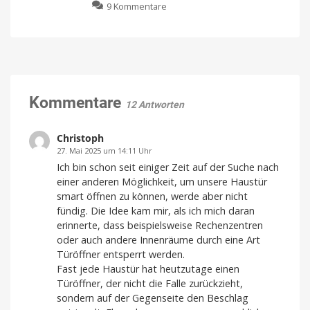
zu
9 Kommentare
erhältlich
Sicherheitskameras
Fensterputzroboter
jetzt
vs.
verfügbar
Kärcher
Eine
App
Akku-
für
alles
Fenstersauger:
Welches
Gerät
Kommentare
12 Antworten
macht
Fenster
wirklich
Christoph
streifenfrei?
27. Mai 2025 um 14:11 Uhr
Ein
Ich bin schon seit einiger Zeit auf der Suche nach
Vergleich
einer anderen Möglichkeit, um unsere Haustür
smart öffnen zu können, werde aber nicht
fündig. Die Idee kam mir, als ich mich daran
erinnerte, dass beispielsweise Rechenzentren
oder auch andere Innenräume durch eine Art
Türöffner entsperrt werden.
Fast jede Haustür hat heutzutage einen
Türöffner, der nicht die Falle zurückzieht,
sondern auf der Gegenseite den Beschlag