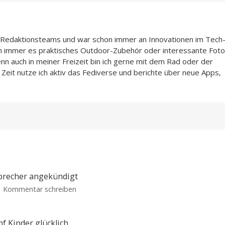
n-Redaktionsteams und war schon immer an Innovationen im Tech
n immer es praktisches Outdoor-Zubehör oder interessante Foto
enn auch in meiner Freizeit bin ich gerne mit dem Rad oder der
Zeit nutze ich aktiv das Fediverse und berichte über neue Apps,
sprecher angekündigt
zu
Kommentar schreiben
Toniebox
Lite:
Günstiger
 Kinder glücklich