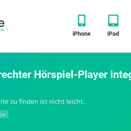
iPhone
iPad
echter Hörspiel-Player integ
 zu finden ist nicht leicht.
zu
tar
Ooigo
Kidsplayer: