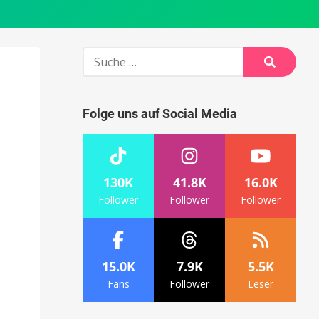
Suche
nach:
Suche
Folge uns auf Social Media
130K
41.8K
16.0K
Follower
Follower
Follower
15.0K
7.9K
5.5K
Fans
Follower
Leser