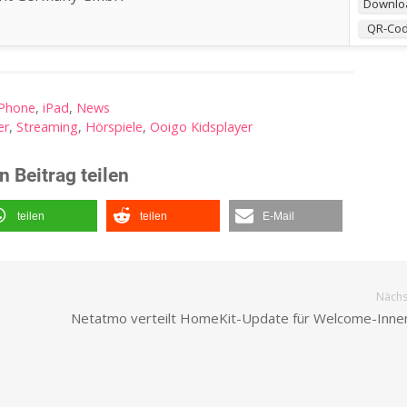
Downlo
QR-Co
iPhone
,
iPad
,
News
er
,
Streaming
,
Hörspiele
,
Ooigo Kidsplayer
n Beitrag teilen
teilen
teilen
E-Mail
Nächst
Netatmo verteilt HomeKit-Update für Welcome-Inn