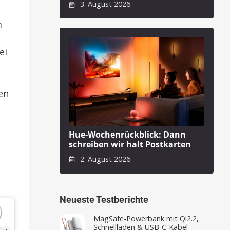
3. August 2026
m
ei
en
Hue-Wochenrückblick: Dann
schreiben wir halt Postkarten
2. August 2026
Neueste Testberichte
MagSafe-Powerbank mit Qi2.2,
Schnellladen & USB-C-Kabel