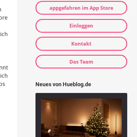
appgefahren im App Store
n
ore
Einloggen
ich
Kontakt
Das Team
nnt
ich
ps
Neues von Hueblog.de