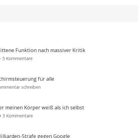
ittene Funktion nach massiver Kritik
zu
5 Kommentare
Google
Earth-
KI:
chirmsteuerung für alle
Google
zu
ommentar schreiben
entfernt
Gemini
umstrittene
für
Funktion
Mac:
er meinen Körper weiß als ich selbst
nach
Sprachdiktat
zu
3 Kommentare
massiver
und
Fitbit
Kritik
Bildschirmsteuerung
Air
Ein
für
Spielplatz
im
für
Milliarden-Strafe gegen Google
georäumlichen