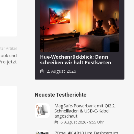
er Artikel
Book und
Hue-Wochenrückblick: Dann
Pro jetzt
schreiben wir halt Postkarten
2. August 2026
Neueste Testberichte
MagSafe-Powerbank mit Qi2.2,
Schnellladen & USB-C-Kabel
angeschaut
6. August 2026 - 9:55 Uhr
70mai 4K A810 Lite Dashcam im