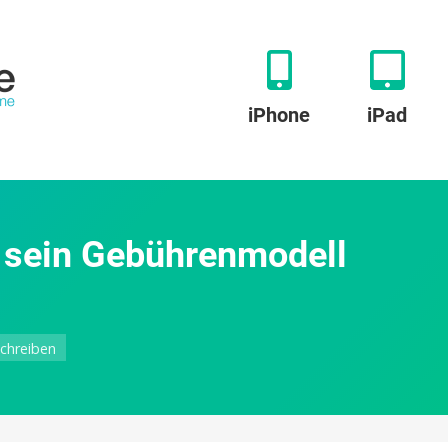
iPhone
iPad
t sein Gebührenmodell
zu
chreiben
Play
Store:
Google
ändert