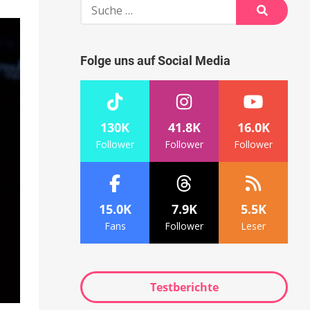
Suche
nach:
Suche
Folge uns auf Social Media
130K
41.8K
16.0K
Follower
Follower
Follower
15.0K
7.9K
5.5K
Fans
Follower
Leser
Testberichte