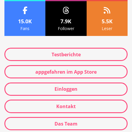
15.0K
7.9K
5.5K
Fans
Follower
Leser
Testberichte
appgefahren im App Store
Einloggen
Kontakt
Das Team