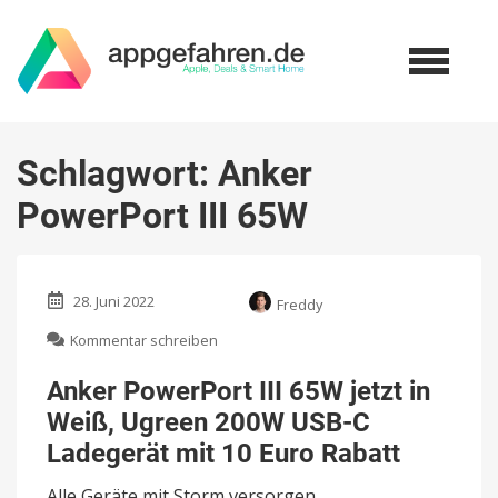
Schlagwort:
Anker
PowerPort III 65W
28. Juni 2022
Freddy
zu
Kommentar schreiben
Anker
PowerPort
Anker PowerPort III 65W jetzt in
III
Weiß, Ugreen 200W USB-C
65W
jetzt
Ladegerät mit 10 Euro Rabatt
in
Weiß,
Alle Geräte mit Storm versorgen